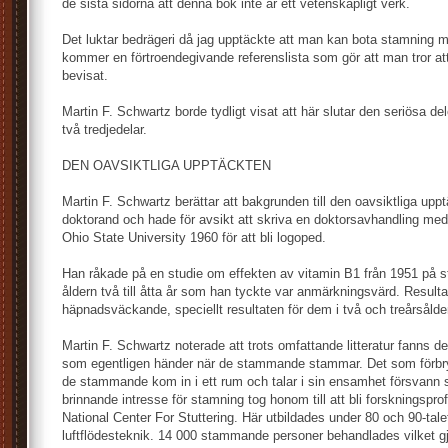
de sista sidorna att denna bok inte är ett vetenskapligt verk.
Det luktar bedrägeri då jag upptäckte att man kan bota stamning m
kommer en förtroendegivande referenslista som gör att man tror att
bevisat.
Martin F. Schwartz borde tydligt visat att här slutar den seriösa d
två tredjedelar.
DEN OAVSIKTLIGA UPPTÄCKTEN
Martin F. Schwartz berättar att bakgrunden till den oavsiktliga upp
doktorand och hade för avsikt att skriva en doktorsavhandling med 
Ohio State University 1960 för att bli logoped.
Han råkade på en studie om effekten av vitamin B1 från 1951 på 
åldern två till åtta år som han tyckte var anmärkningsvärd. Resulta
häpnadsväckande, speciellt resultaten för dem i två och treårsålde
Martin F. Schwartz noterade att trots omfattande litteratur fanns det
som egentligen händer när de stammande stammar. Det som förbry
de stammande kom in i ett rum och talar i sin ensamhet försvann
brinnande intresse för stamning tog honom till att bli forskningspr
National Center For Stuttering. Här utbildades under 80 och 90-tale
luftflödesteknik. 14 000 stammande personer behandlades vilket gjo