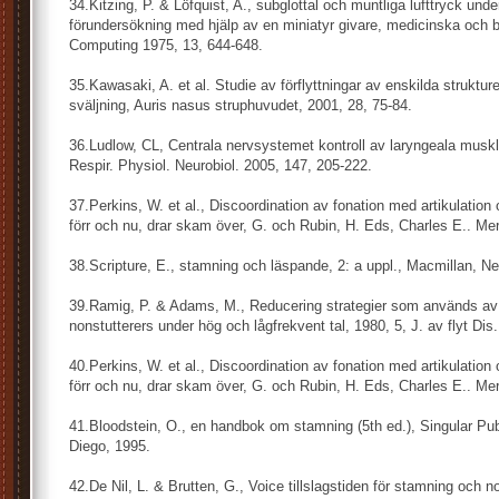
34.Kitzing, P. & Löfquist, A., subglottal och muntliga lufttryck unde
förundersökning med hjälp av en miniatyr givare, medicinska och 
Computing 1975, 13, 644-648.
35.Kawasaki, A. et al. Studie av förflyttningar av enskilda struktur
sväljning, Auris nasus struphuvudet, 2001, 28, 75-84.
36.Ludlow, CL, Centrala nervsystemet kontroll av laryngeala musk
Respir. Physiol. Neurobiol. 2005, 147, 205-222.
37.Perkins, W. et al., Discoordination av fonation med artikulation
förr och nu, drar skam över, G. och Rubin, H. Eds, Charles E.. Mer
38.Scripture, E., stamning och läspande, 2: a uppl., Macmillan, N
39.Ramig, P. & Adams, M., Reducering strategier som används a
nonstutterers under hög och lågfrekvent tal, 1980, 5, J. av flyt Dis.
40.Perkins, W. et al., Discoordination av fonation med artikulation
förr och nu, drar skam över, G. och Rubin, H. Eds, Charles E.. Mer
41.Bloodstein, O., en handbok om stamning (5th ed.), Singular Pu
Diego, 1995.
42.De Nil, L. & Brutten, G., Voice tillslagstiden för stamning och n