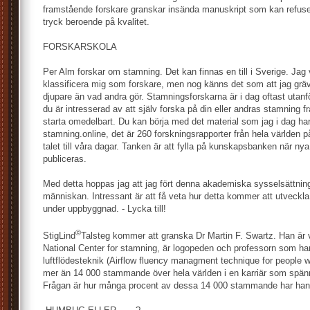
framstående forskare granskar insända manuskript som kan refuse
tryck beroende på kvalitet.
FORSKARSKOLA
Per Alm forskar om stamning. Det kan finnas en till i Sverige. Jag 
klassificera mig som forskare, men nog känns det som att jag gräve
djupare än vad andra gör. Stamningsforskarna är i dag oftast utan
du är intresserad av att själv forska på din eller andras stamning
starta omedelbart. Du kan börja med det material som jag i dag h
stamning.online, det är 260 forskningsrapporter från hela världen p
talet till våra dagar. Tanken är att fylla på kunskapsbanken när nya
publiceras.
Med detta hoppas jag att jag fört denna akademiska sysselsättning 
människan. Intressant är att få veta hur detta kommer att utveckla
under uppbyggnad. - Lycka till!
©
StigLind
Talsteg kommer att granska Dr Martin F. Swartz. Han är v
National Center for stamning, är logopeden och professorn som har 
luftflödesteknik (Airflow fluency managment technique for people w
mer än 14 000 stammande över hela världen i en karriär som spänn
Frågan är hur många procent av dessa 14 000 stammande har han 