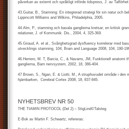
påverkan av externt och språkligt införde tidspress, J. av Talförhet
43.Guitar, B., Stamning: En integrerad strategi för sin natur och be
Lippincott Williams and Wilkins, Philadelphia, 2005.
44.Alm, P., stamning och basala ganglierna kretsar; en kritisk gra
relationer, J. of Kommunik. Dis., 2004, 4, 325-369.
45.Giraud, A. et al., Svårighetsgrad dysfluency korrelerar med basa
utvecklings stamning, 104, Brain and Language 2008, 104, 190-19
46.Herrero, M. T, Barcia, C., & Navarro, JM, Funktionell anatomi 
ganglierna, Barn nervsystem, 2002, 18, 386-404.
47.Brown, S., Ngan, E. & Liotti, M., A struphuvudet område i den
hjärnbarken, Cerebral Cortex 2008, 18, 837-845.
NYHETSBREV NR 50
THE TIAMIN PROTOCOL (Del 2) – StigLind©Talsteg
E-Bok av Martin F. Schwartz, refereras: