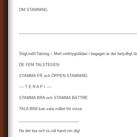
OM STAMNING
_______________________________________________________
StigLind©Talsteg – Med verktygslådan i bagaget är det betydligt lät
DE FEM TALSTEGEN:
STAMMA PÅ och ÖPPEN STAMNING
---- T E R A P I ----
STAMMA BRA och STAMMA BÄTTRE
TALA BRA kan vara målet för vissa.
____________________________
Ha det bra och ta väl hand om dig!