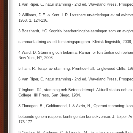
1.Van Riper, C. natur stamning - 2nd ed. Waveland Press, Prospect
2.Williams, D.E. & Kent, L.R. Lyssnare utvärderingar av tal avbrott
1958, 1, 124-136.
3.Bosshardt, HG Kognitiv bearbetningsbelastningen som en avgöra
sammanfattning av ett forskningsprogram. Klinisk lingvistik, 2006,
4.Ward, D. Stamning och belamra: Ramar för förståelse och behan
New York, NY, 2006.
5.Ham, R. Terapi av stamning. Prentice-Hall, Englewood Cliffs, 19
6.Van Riper, C. natur stamning - 2nd ed. Waveland Press, Prospect
7.Ingham, RJ, stamning och Beteendeterapi: Aktuell status och expe
College Hill Press, San Diego, 1984.
8.Flanagan, B., Goldiamond, I. & Azrin, N., Operant stamning: kon
beteende genom respons-kontingenten konsekvenser. J. Exper. An
173-177
9.Onslow, M., Andrews, C, & Lincoln, M., En styr experimentell st