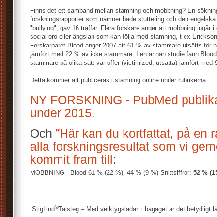
Finns det ett samband mellan stamning och mobbning? En sökning
forskningsrapporter som nämner både stuttering och den engelska
"bullying", gav 16 träffar. Flera forskare anger att mobbning ingår 
social oro eller ängslan som kan följa med stamning, t ex Erickso
Forskarparet Blood anger 2007 att 61 % av stammare utsätts för
jämfört med 22 % av icke stammare. I en annan studie fann Blood 
stammare på olika sätt var offer (victimized, utsatta) jämfört me
Detta kommer att publiceras i stamning.online under rubrikerna:
NY FORSKNING - PubMed publika
under 2015.
Och
”Här kan du kortfattat, på en 
alla forskningsresultat som vi ge
kommit fram till
:
MOBBNING - Blood 61 % (22 %), 44 % (9 %) Snittsiffror:
52 % (1
©
StigLind
Talsteg – Med verktygslådan i bagaget är det betydligt lä