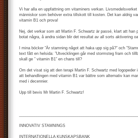
Vi har alla en uppfattning om vitaminers verkan. Livsmedelsverket 
människor som behöver extra tillskott till kosten. Det kan aldrig va
vitamin B1 och prova!
Nej, det verkar som att Martin F. Schwartz är passé, klart att ha
botat några, å andra sidan blir det resultat av all sorts aktivering o
I mina böcker ”Är stamning något att haka upp sig på?” och ”Stamn
text fått en helsida: ”Utvecklingen går med stormsteg fram och till
skall ge ” vitamin B1” en chans till?
Om det visat sig att den terapi Martin F. Schwartz med logopeder in
att behandlingen med vitamin B1 var bättre som alternativ kan man
med i decennier.
Upp till bevis Mr Martin F. Schwartz!
_______________________________________________________
INNOVATIV STAMNINGS
INTERNATIONELLA KUNSKAPSBANK