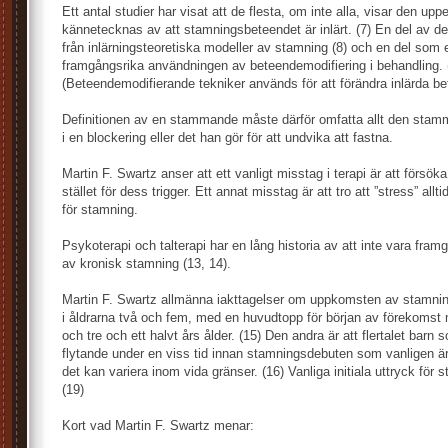
Ett antal studier har visat att de flesta, om inte alla, visar den 
kännetecknas av att stamningsbeteendet är inlärt. (7) En del av 
från inlärningsteoretiska modeller av stamning (8) och en del som e
framgångsrika användningen av beteendemodifiering i behandling. 
(Beteendemodifierande tekniker används för att förändra inlärda b
Definitionen av en stammande måste därför omfatta allt den stam
i en blockering eller det han gör för att undvika att fastna.
Martin F. Swartz anser att ett vanligt misstag i terapi är att försö
stället för dess trigger. Ett annat misstag är att tro att ”stress” all
för stamning.
Psykoterapi och talterapi har en lång historia av att inte vara fram
av kronisk stamning (13, 14).
Martin F. Swartz allmänna iakttagelser om uppkomsten av stamning
i åldrarna två och fem, med en huvudtopp för början av förekomst 
och tre och ett halvt års ålder. (15) Den andra är att flertalet barn
flytande under en viss tid innan stamningsdebuten som vanligen ä
det kan variera inom vida gränser. (16) Vanliga initiala uttryck för 
(19)
Kort vad Martin F. Swartz menar: