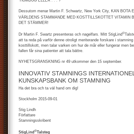
HUMBUG ELLER . . . ?
Dessutom menar Martin F. Schwartz, New York City, KAN BOT
VÄRLDENS STAMMANDE MED KOSTTILLSKOTTET VITAMIN 
DET STÄMMER!
©
Dr Martin F. Swartz presenteras och nagelfars. Mitt StigLind
Talst
att ta reda på varför denne otroligt meriterande forskare i stamning
kosttillskott, men talar varken om hur de mår eller fungerar men be
fallen får sina patienter att tala bättre.
NYHETSGRANSKNING nr 49 utkommer den 15 september.
INNOVATIV STAMNINGS INTERNATIONE
KUNSKAPSBANK OM STAMNING
Ha det bra och ta väl hand om dig!
Stockholm 2015-09-01
Stig Lindh
Författare
Stamningsskribent
©
StigLind
Talsteg