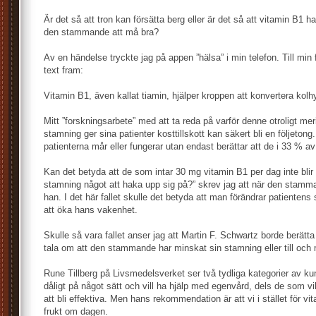
Är det så att tron kan försätta berg eller är det så att vitamin B1
den stammande att må bra?
Av en händelse tryckte jag på appen ”hälsa” i min telefon. Till min
text fram:
Vitamin B1, även kallat tiamin, hjälper kroppen att konvertera kolhyd
Mitt ”forskningsarbete” med att ta reda på varför denne otroligt mer
stamning ger sina patienter kosttillskott kan säkert bli en följetong
patienterna mår eller fungerar utan endast berättar att de i 33 % av f
Kan det betyda att de som intar 30 mg vitamin B1 per dag inte blir 
stamning något att haka upp sig på?” skrev jag att när den stamma
han. I det här fallet skulle det betyda att man förändrar patiente
att öka hans vakenhet.
Skulle så vara fallet anser jag att Martin F. Schwartz borde berätta d
tala om att den stammande har minskat sin stamning eller till och
Rune Tillberg på Livsmedelsverket ser två tydliga kategorier av k
dåligt på något sätt och vill ha hjälp med egenvård, dels de som vi
att bli effektiva. Men hans rekommendation är att vi i stället för vi
frukt om dagen.