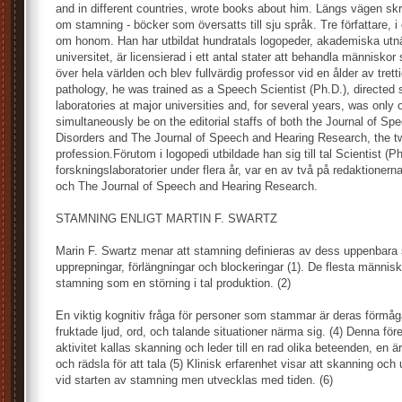
and in different countries, wrote books about him. Längs vägen skr
om stamning - böcker som översatts till sju språk. Tre författare, i
om honom. Han har utbildat hundratals logopeder, akademiska utnä
universitet, är licensierad i ett antal stater att behandla människo
över hela världen och blev fullvärdig professor vid en ålder av trett
pathology, he was trained as a Speech Scientist (Ph.D.), directed
laboratories at major universities and, for several years, was only
simultaneously be on the editorial staffs of both the Journal of S
Disorders and The Journal of Speech and Hearing Research, the tw
profession.Förutom i logopedi utbildade han sig till tal Scientist (Ph.
forskningslaboratorier under flera år, var en av två på redaktionern
och The Journal of Speech and Hearing Research.
STAMNING ENLIGT MARTIN F. SWARTZ
Marin F. Swartz menar att stamning definieras av dess uppenba
upprepningar, förlängningar och blockeringar (1). De flesta människ
stamning som en störning i tal produktion. (2)
En viktig kognitiv fråga för personer som stammar är deras förmåg
fruktade ljud, ord, och talande situationer närma sig. (4) Denna fö
aktivitet kallas skanning och leder till en rad olika beteenden, en ä
och rädsla för att tala (5) Klinisk erfarenhet visar att skanning och
vid starten av stamning men utvecklas med tiden. (6)