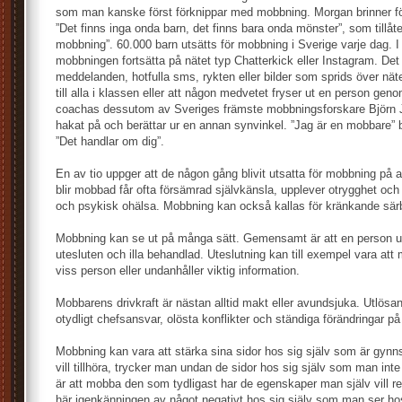
som man kanske först förknippar med mobbning. Morgan brinner fö
”Det finns inga onda barn, det finns bara onda mönster”, som tillåte
mobbning”. 60.000 barn utsätts för mobbning i Sverige varje dag. I
mobbningen fortsätta på nätet typ Chatterkick eller Instagram. De
meddelanden, hotfulla sms, rykten eller bilder som sprids över nät
till alla i klassen eller att någon medvetet fryser ut en person ge
coachas dessutom av Sveriges främste mobbningsforskare Björn 
hakat på och berättar ur en annan synvinkel. ”Jag är en mobbare” 
”Det handlar om dig”.
En av tio uppger att de någon gång blivit utsatta för mobbning på
blir mobbad får ofta försämrad självkänsla, upplever otrygghet och
och psykisk ohälsa. Mobbning kan också kallas för kränkande sär
Mobbning kan se ut på många sätt. Gemensamt är att en person und
utesluten och illa behandlad. Uteslutning kan till exempel vara att
viss person eller undanhåller viktig information.
Mobbarens drivkraft är nästan alltid makt eller avundsjuka. Utlösa
otydligt chefsansvar, olösta konflikter och ständiga förändringar på
Mobbning kan vara att stärka sina sidor hos sig själv som är gy
vill tillhöra, trycker man undan de sidor hos sig själv som man inte v
är att mobba den som tydligast har de egenskaper man själv vill re
här igenkänningen av något negativt hos sig själv som man ser h