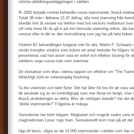
största utbildningsanläggningen i världen.
År 2002 började centret behandla vuxna stammande, likaså inrätta
Totalt 38 män i åldrarna 21-37 deltog, alla med stamning från barn
skedde fem år senare via telefon med två veckors mellanrum öve
vill veta mera får du gå in på min hemsida stamning.online, där ka
version eller ta del av den översättning som jag har på hela boken.
Vitamin B1 behandlingen fungerar inte för alla. Martin F. Schwartz 
utsökt komplex struktur som kräver ett antal metoder för frågors lö
presenteras vad han anser vara en enkel och effektiv lösning för dr
världens unga vuxna män som stammar.
De slutsatser som dras i denna rapport om effekter om ”The Tiamin
tillräckligt stöd av vetenskaplig forskning.
Ta lite vitaminer och talet flyter. Det här låter för bra för att vara 
de använde sig av en kontrollgrupp som mer liknar en terapi, man un
likaså utvärderingen av detta. Blev de verkligen botade? Var det 
”dolda stammande?” Frågorna är många.
Sensationer har hänt tidigare. Magkatarr och magsår sades vara st
magmedicinen Losec togs fram. Sensationellt kom man på att det v
Upp till bevis, några av de 14 000 stammande i världen som han v