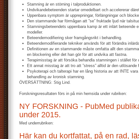
Stamning är en störning i talproduktionen.
Undvikandebeteenden startar omedelbart och accelererar däref
Uppenbara symptom är upprepningar, förlängningar och blocker
Den stammande har förmågan att ”se” fruktade ljud när talsitu
Stamningsbeteendets uppenbara kamp är ett inlärt beteende enl
modeller.
Beteendemodifiering sker framgångsrikt i behandling.
Beteendemodifierande tekniker används för att förändra inlärd
Definitionen av en stammande måste omfatta allt den stamman
en blockering eller det han gör för att undvika att fastna.
Terapimisstag är att försöka behandla stamningen i stället för 
Ett annat misstag är att tro att ”stress” alltid är den utlösande
Psykoterapi och talterapi har en lång historia av att INTE vara
behandling av kronisk stamning.
ÖVERSÄTTNING: Stig Lind.
Forskningsresultaten förs in på min hemsida under rubriken:
NY FORSKNING - PubMed publika
under 2015.
Med underrubriken:
Här kan du kortfattat, på en rad, l