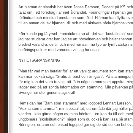
Att hjärnan är plastisk har även Jonas Persson, Docent på KS oc
talat om i ett föredrag i ämnet åldrandet. Förändringar i hjärnan g
förändrad och minskad prestation som följd. Hjärnan kan flytta över
till en annan del av hjärnan, till och med aktivera båda hjärnhalvorn
Förr kunde jag få yrsel. Foniatrikern sa att det var ”kristallerna” s
jag har studerat örat kan jag se att hörselnerven och balansnerven
bredvid varandra, de till och med har samma typ av lymfvätska i si
beröringspunkter med varandra vill jag ha osagt.
NYHETSGRANSKNING
”Man får vad man betalar för” är ett vanligt argument som kan s
kan man också säga ”Gratis är bäst och billigast”. På stamning.onl
för mig kan det vara trevligt att få in någon krona som uppskattnin
lägger ned på att sprida information om stamning. Min påverkan på a
Sverige har stor genomslagskraft.
Hemsidan har ”Barn som stammar” med logoped Lennart Larsson, k
”Vuxna som stammar”, min specialitet, ett område där jag håller på 
världen - köp gärna någon av mina böcker – en kan du till och med 
ungdomars ”skolsituation?
”
något som du också kan läsa på stamn
Rönngren, erfaren och prisad logoped ger dig de råd du kan behöv