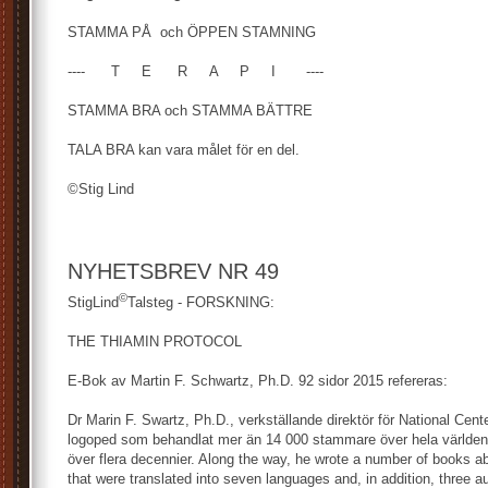
STAMMA PÅ och ÖPPEN STAMNING
---- T E R A P I ----
STAMMA BRA och STAMMA BÄTTRE
TALA BRA kan vara målet för en del.
©Stig Lind
NYHETSBREV NR 49
©
StigLind
Talsteg - FORSKNING:
THE THIAMIN PROTOCOL
E-Bok av Martin F. Schwartz, Ph.D. 92 sidor 2015 refereras:
Dr Marin F. Swartz, Ph.D., verkställande direktör för National Cent
logoped som behandlat mer än 14 000 stammare över hela världen 
över flera decennier. Along the way, he wrote a number of books ab
that were translated into seven languages and, in addition, three au