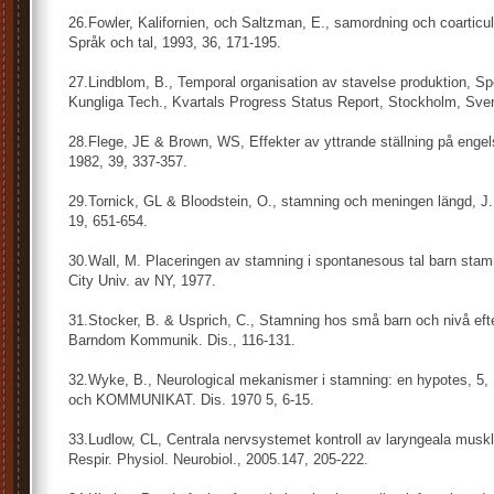
26.Fowler, Kalifornien, och Saltzman, E., samordning och coarticula
Språk och tal, 1993, 36, 171-195.
27.Lindblom, B., Temporal organisation av stavelse produktion, S
Kungliga Tech., Kvartals Progress Status Report, Stockholm, Sver
28.Flege, JE & Brown, WS, Effekter av yttrande ställning på engels
1982, 39, 337-357.
29.Tornick, GL & Bloodstein, O., stamning och meningen längd, J.
19, 651-654.
30.Wall, M. Placeringen av stamning i spontanesous tal barn stam
City Univ. av NY, 1977.
31.Stocker, B. & Usprich, C., Stamning hos små barn och nivå efte
Barndom Kommunik. Dis., 116-131.
32.Wyke, B., Neurological mekanismer i stamning: en hypotes, 5, I
och KOMMUNIKAT. Dis. 1970 5, 6-15.
33.Ludlow, CL, Centrala nervsystemet kontroll av laryngeala musk
Respir. Physiol. Neurobiol., 2005.147, 205-222.