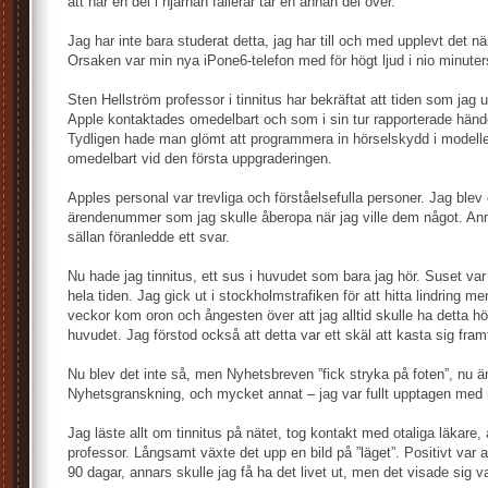
att när en del i hjärnan fallerar tar en annan del över.
Jag har inte bara studerat detta, jag har till och med upplevt det när 
Orsaken var min nya iPone6-telefon med för högt ljud i nio minuters
Sten Hellström professor i tinnitus har bekräftat att tiden som jag 
Apple kontaktades omedelbart och som i sin tur rapporterade hände
Tydligen hade man glömt att programmera in hörselskydd i modell
omedelbart vid den första uppgraderingen.
Apples personal var trevliga och förståelsefulla personer. Jag blev 
ärendenummer som jag skulle åberopa när jag ville dem något. Anm
sällan föranledde ett svar.
Nu hade jag tinnitus, ett sus i huvudet som bara jag hör. Suset var
hela tiden. Jag gick ut i stockholmstrafiken för att hitta lindring men
veckor kom oron och ångesten över att jag alltid skulle ha detta hö
huvudet. Jag förstod också att detta var ett skäl att kasta sig framf
Nu blev det inte så, men Nyhetsbreven ”fick stryka på foten”, nu änd
Nyhetsgranskning, och mycket annat – jag var fullt upptagen med 
Jag läste allt om tinnitus på nätet, tog kontakt med otaliga läkare
professor. Långsamt växte det upp en bild på ”läget”. Positivt var att
90 dagar, annars skulle jag få ha det livet ut, men det visade sig v