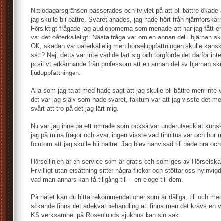
Nittiodagarsgränsen passerades och tvivlet på att bli bättre ökade a
jag skulle bli bättre. Svaret anades, jag hade hört från hjärnforskar
Försiktigt frågade jag audionomerna som menade att har jag fått 
var det oåterkalleligt. Nästa fråga var om en annan del i hjärnan sk
OK, skadan var oåterkallelig men hörseluppfattningen skulle kan
sätt? Nej, detta var inte vad de lärt sig och torgförde det därför in
positivt erkännande från professorn att en annan del av hjärnan sk
ljuduppfattningen.
Alla som jag talat med hade sagt att jag skulle bli bättre men inte 
det var jag själv som hade svaret, faktum var att jag visste det 
svårt att tro på det jag lärt mig.
Nu var jag inne på ett område som också var underutvecklat kuns
jag på mina frågor och svar, ingen visste vad tinnitus var och hu
förutom att jag skulle bli bättre. Jag blev hänvisad till både bra och
Hörsellinjen är en service som är gratis och som ges av Hörselsk
Frivilligt utan ersättning sitter några flickor och stöttar oss nyin
vad man annars kan få tillgång till – en eloge till dem.
På nätet kan du hitta rekommendationer som är dåliga, till och med
sökande finns det adekvat behandling att finna men det krävs en vi
KS verksamhet på Rosenlunds sjukhus kan sin sak.