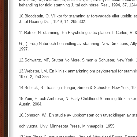
behandling för tidig stamning J. tal och hörsel Res., 1994, 37, 124
10.Bloodstein, O. Villkor för stamning är försvagade eller uteblir: e
J. tal Hearing Dis., 1949, 14, 295-302.
11.Ratner, N. stamning: En Psycholinguistic planen. I: Curlee, R. &
G., (. Eds) Natur och behandling av stamning: New Directions, Al
1997.
12.Schwartz, MF, Stutter No More, Simon & Schuster, New York, 
13.Webster, LM, En klinisk anmärkning om psykoterapi för stamnin
1977, 2, 253-255.
14.Bobrick, B., trassliga Tungor, Simon & Schuster, New York, 19
15.Yairi, E. och Ambrose, N. Early Childhood Stamning för kliniker
Austin, 2004.
16.Johnson, W., En studie av uppkomsten och utvecklingen av st
och vuxna, Univ. Minnesota Press, Minneapolis, 1955.