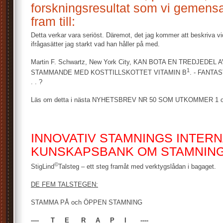
forskningsresultat som vi gemen
fram till:
Detta verkar vara seriöst. Däremot, det jag kommer att beskriva vi
ifrågasätter jag starkt vad han håller på med.
Martin F. Schwartz, New York City, KAN BOTA EN TREDJEDEL
1
STAMMANDE MED KOSTTILLSKOTTET VITAMIN B
. - FANTA
. . ?
Läs om detta i nästa NYHETSBREV NR 50 SOM UTKOMMER 1 ok
INNOVATIV STAMNINGS INTER
KUNSKAPSBANK OM STAMNIN
©
StigLind
Talsteg – ett steg framåt med verktygslådan i bagaget.
DE FEM TALSTEGEN:
STAMMA PÅ och ÖPPEN STAMNING
---- T E R A P I ----