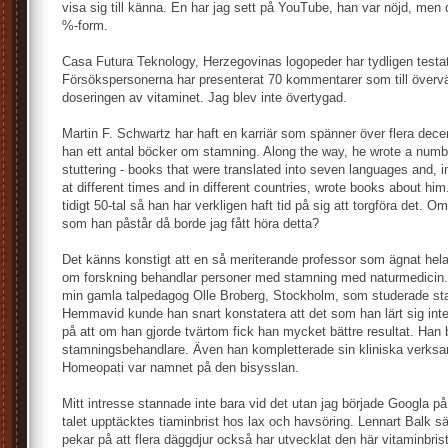
visa sig till känna. En har jag sett på YouTube, han var nöjd, men
%-form.
Casa Futura Teknology, Herzegovinas logopeder har tydligen testa
Försökspersonerna har presenterat 70 kommentarer som till över
doseringen av vitaminet. Jag blev inte övertygad.
Martin F. Schwartz har haft en karriär som spänner över flera dec
han ett antal böcker om stamning. Along the way, he wrote a numb
stuttering - books that were translated into seven languages and, in
at different times and in different countries, wrote books about him
tidigt 50-tal så han har verkligen haft tid på sig att torgföra det. O
som han påstår då borde jag fått höra detta?
Det känns konstigt att en så meriterande professor som ägnat hela 
om forskning behandlar personer med stamning med naturmedicin
min gamla talpedagog Olle Broberg, Stockholm, som studerade st
Hemmavid kunde han snart konstatera att det som han lärt sig in
på att om han gjorde tvärtom fick han mycket bättre resultat. Han 
stamningsbehandlare. Även han kompletterade sin kliniska verks
Homeopati var namnet på den bisysslan.
Mitt intresse stannade inte bara vid det utan jag började Googla p
talet upptäcktes tiaminbrist hos lax och havsöring. Lennart Balk s
pekar på att flera däggdjur också har utvecklat den här vitaminbris