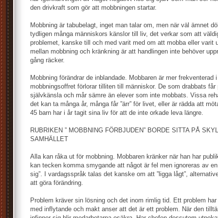
den drivkraft som gör att mobbningen startar.
Mobbning är tabubelagt, inget man talar om, men när väl ämnet d
tydligen många människors känslor till liv, det verkar som att vä
problemet, kanske till och med varit med om att mobba eller varit u
mellan mobbning och kränkning är att handlingen inte behöver upp
gång räcker.
Mobbning förändrar de inblandade. Mobbaren är mer frekventerad i f
mobbningsoffret förlorar tilliten till människor. De som drabbats får
självkänsla och mår sämre än elever som inte mobbats. Vissa rehab
det kan ta många år, många får ”ärr” för livet, eller är rädda att 
45 barn har i år tagit sina liv för att de inte orkade leva längre.
RUBRIKEN ” MOBBNING FÖRBJUDEN” BORDE SITTA PÅ SKYL
SAMHÄLLET
Alla kan råka ut för mobbning. Mobbaren kränker när han har publik
kan tecken komma smygande att något är fel men ignoreras av en p
sig”. I vardagsspråk talas det kanske om att ”ligga lågt”, alternativet
att göra förändring.
Problem kräver sin lösning och det inom rimlig tid. Ett problem har
med inflytande och makt anser att det är ett problem. När den tillt
infinner sig blir medarbetarna osäkra. Har chefen dessutom utpeka