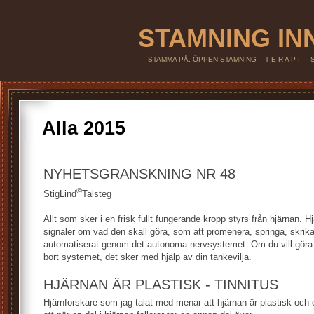
STAMNING IN
STAMMA PÅ, ÖPPEN STAMNING ---T E R A P I --
Alla 2015
NYHETSGRANSKNING NR 48
©
StigLind
Talsteg
Allt som sker i en frisk fullt fungerande kropp styrs från hjärnan. 
signaler om vad den skall göra, som att promenera, springa, skrik
automatiserat genom det autonoma nervsystemet. Om du vill göra 
bort systemet, det sker med hjälp av din tankevilja.
HJÄRNAN ÄR PLASTISK - TINNITUS
Hjärnforskare som jag talat med menar att hjärnan är plastisk och e