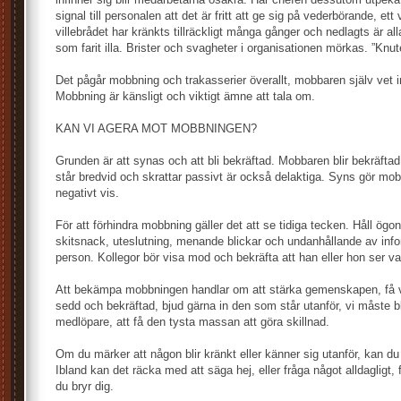
signal till personalen att det är fritt att ge sig på vederbörande, ett 
villebrådet har kränkts tillräckligt många gånger och nedlagts är al
som farit illa. Brister och svagheter i organisationen mörkas. ”Knu
Det pågår mobbning och trakasserier överallt, mobbaren själv vet in
Mobbning är känsligt och viktigt ämne att tala om.
KAN VI AGERA MOT MOBBNINGEN?
Grunden är att synas och att bli bekräftad. Mobbaren blir bekräft
står bredvid och skrattar passivt är också delaktiga. Syns gör m
negativt vis.
För att förhindra mobbning gäller det att se tidiga tecken. Håll ögo
skitsnack, uteslutning, menande blickar och undanhållande av info
person. Kollegor bör visa mod och bekräfta att han eller hon ser v
Att bekämpa mobbningen handlar om att stärka gemenskapen, få v
sedd och bekräftad, bjud gärna in den som står utanför, vi måste bli
medlöpare, att få den tysta massan att göra skillnad.
Om du märker att någon blir kränkt eller känner sig utanför, kan du 
Ibland kan det räcka med att säga hej, eller fråga något alldagligt, 
du bryr dig.