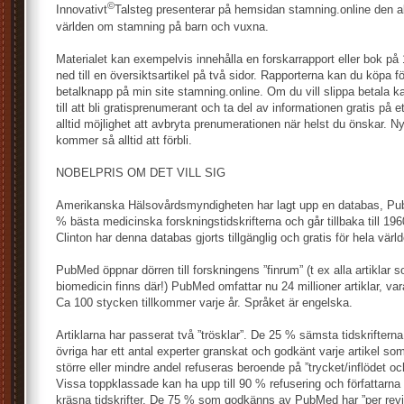
©
Innovativt
Talsteg presenterar på hemsidan stamning.online den al
världen om stamning på barn och vuxna.
Materialet kan exempelvis innehålla en forskarrapport eller bok p
ned till en översiktsartikel på två sidor. Rapporterna kan du köpa f
betalknapp på min site stamning.online. Om du vill slippa betala 
till att bli gratisprenumerant och ta del av informationen gratis på 
alltid möjlighet att avbryta prenumerationen när helst du önskar. N
kommer så alltid att förbli.
NOBELPRIS OM DET VILL SIG
Amerikanska Hälsovårdsmyndigheten har lagt upp en databas, Pu
% bästa medicinska forskningstidskrifterna och går tillbaka till 1960
Clinton har denna databas gjorts tillgänglig och gratis för hela värl
PubMed öppnar dörren till forskningens ”finrum” (t ex alla artiklar
biomedicin finns där!) PubMed omfattar nu 24 millioner artiklar, v
Ca 100 stycken tillkommer varje år. Språket är engelska.
Artiklarna har passerat två ”trösklar”. De 25 % sämsta tidskrifterna 
övriga har ett antal experter granskat och godkänt varje artikel som 
större eller mindre andel refuseras beroende på ”trycket/inflödet och
Vissa toppklassade kan ha upp till 90 % refusering och författarna f
kräsna tidskrifter. De 75 % som godkänns av PubMed har ”per revi