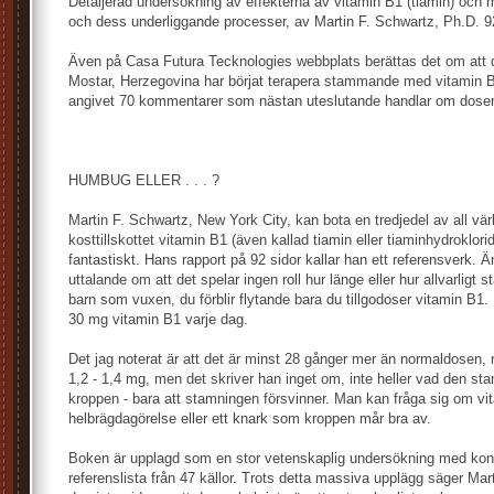
Detaljerad undersökning av effekterna av vitamin B1 (tiamin) oc
och dess underliggande processer, av Martin F. Schwartz, Ph.D. 9
Även på Casa Futura Tecknologies webbplats berättas det om att 
Mostar, Herzegovina har börjat terapera stammande med vitamin B
angivet 70 kommentarer som nästan uteslutande handlar om doser
HUMBUG ELLER . . . ?
Martin F. Schwartz, New York City, kan bota en tredjedel av all 
kosttillskottet vitamin B1 (även kallad tiamin eller tiaminhydroklo
fantastiskt. Hans rapport på 92 sidor kallar han ett referensverk. 
uttalande om att det spelar ingen roll hur länge eller hur allvarligt
barn som vuxen, du förblir flytande bara du tillgodoser vitamin B1. 
30 mg vitamin B1 varje dag.
Det jag noterat är att det är minst 28 gånger mer än normaldosen,
1,2 - 1,4 mg, men det skriver han inget om, inte heller vad den sta
kroppen - bara att stamningen försvinner. Man kan fråga sig om vit
helbrägdagörelse eller ett knark som kroppen mår bra av.
Boken är upplagd som en stor vetenskaplig undersökning med kont
referenslista från 47 källor. Trots detta massiva upplägg säger Ma