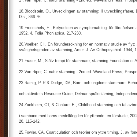
17.Van Riper, C. natur stamning - 2nd ed. Waveland Press, Prospe
18.Bloodstein, O., Utvecklingen av stamning: II utvecklingsfaser, 1
Dis., 366-76.
19.Froeschels, E., Betydelsen av symptomatologi för förståelsen
1952, 4, Folia Phoniatrica, 217-230.
20.Voelker, CH, En förundersökning för en normativ studie av flyt: a 
svårighetsgraden av stamning, Amer. J. Av Orthopsychiat. 1944, 1
21.Fraser, M., Själv terapi för stammare, stamning Foundation of
22.Van Riper, C. natur stamning - 2nd ed. Waveland Press, Prospe
23.Ramig, P. R & Dodge, DM, Barn- och ungdomsstammare: Beha
och aktivitets Resource Guide, Delmar språkinlärning, Independen
24.Zackheim, CT, & Conture, E., Childhood stamning och tal avbrott 
i samband med barns medellängden för yttrande: en förstudie, 2003.
28, 115-142.
25.Fowler, CA, Coarticulation och teorier om yttre timing, J. av fon