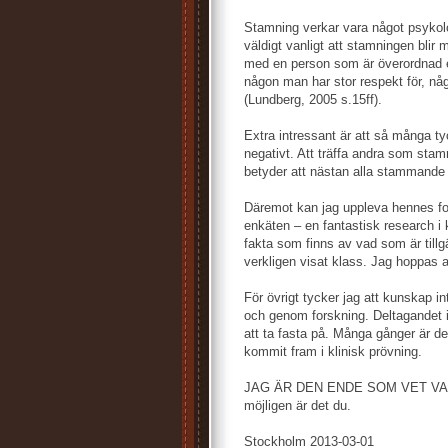
Stamning verkar vara något psykolog
väldigt vanligt att stamningen blir 
med en person som är överordnad en
någon man har stor respekt för, n
(Lundberg, 2005 s.15ff).
Extra intressant är att så många t
negativt. Att träffa andra som sta
betyder att nästan alla stammande 
Däremot kan jag uppleva hennes for
enkäten – en fantastisk research i k
fakta som finns av vad som är tillgä
verkligen visat klass. Jag hoppas a
För övrigt tycker jag att kunskap i
och genom forskning. Deltagandet i
att ta fasta på. Många gånger är de
kommit fram i klinisk prövning.
JAG ÄR DEN ENDE SOM VET VAD ST
möjligen är det du.
Stockholm 2013-03-01