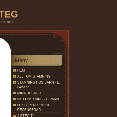
STEG
IND TALSTEG
Meny
HEM
ALLT OM STAMNING
STAMNING HOS BARN - L.
Larsson
MINA BÖCKER
NY FORSKNING - PubMed
LEKTÖREN o "tal"Dr
RECENSERAR:
2 STEG TILL