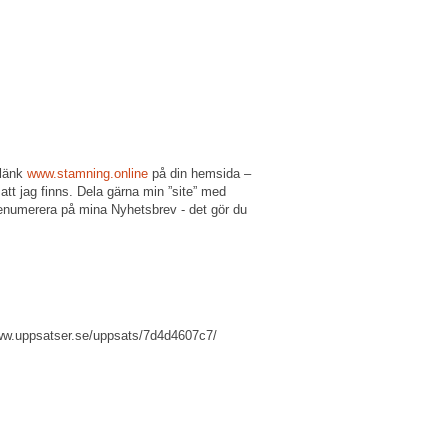
 länk
www.stamning.online
på din hemsida –
att jag finns. Dela gärna min ”site” med
renumerera på mina Nyhetsbrev - det gör du
.uppsatser.se/uppsats/7d4d4607c7/