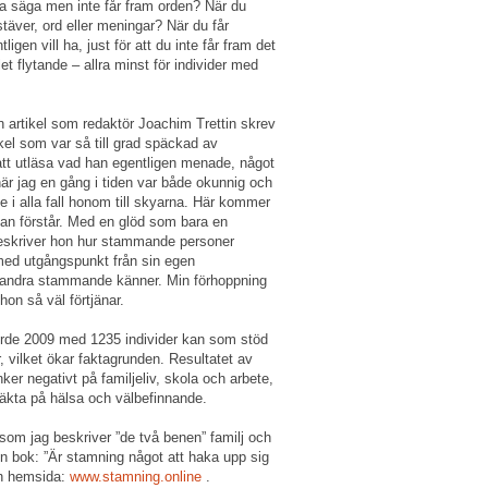
ka säga men inte får fram orden? När du
stäver, ord eller meningar? När du får
igen vill ha, just för att du inte får fram det
et flytande – allra minst för individer med
n artikel som redaktör Joachim Trettin skrev
el som var så till grad späckad av
 att utläsa vad han egentligen menade, något
när jag en gång i tiden var både okunnig och
 i alla fall honom till skyarna. Här kommer
an förstår. Med en glöd som bara en
skriver hon hur stammande personer
med utgångspunkt från sin egen
r andra stammande känner. Min förhoppning
hon så väl förtjänar.
förde 2009 med 1235 individer kan som stöd
, vilket ökar faktagrunden. Resultatet av
ker negativt på familjeliv, skola och arbete,
räkta på hälsa och välbefinnande.
som jag beskriver ”de två benen” familj och
in bok: ”Är stamning något att haka upp sig
in hemsida:
www.stamning.online
.