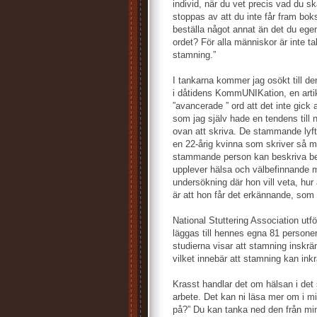
individ, när du vet precis vad du s
stoppas av att du inte får fram bok
beställa något annat än det du egentl
ordet? För alla människor är inte tal
stamning.”
I tankarna kommer jag osökt till de
i dåtidens KommUNIKation, en artik
”avancerade ” ord att det inte gick
som jag själv hade en tendens till 
ovan att skriva. De stammande lyfte
en 22-årig kvinna som skriver så m
stammande person kan beskriva be
upplever hälsa och välbefinnande 
undersökning där hon vill veta, hu
är att hon får det erkännande, som 
National Stuttering Association ut
läggas till hennes egna 81 personer
studierna visar att stamning inskrän
vilket innebär att stamning kan ink
Krasst handlar det om hälsan i det 
arbete. Det kan ni läsa mer om i m
på?” Du kan tanka ned den från m