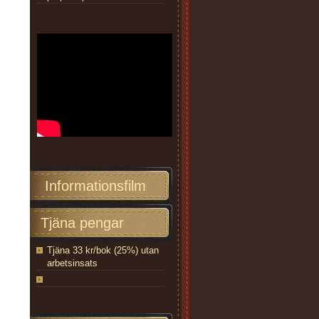
Informationsfilm
Tjäna pengar
Tjäna 33 kr/bok (25%) utan
arbetsinsats