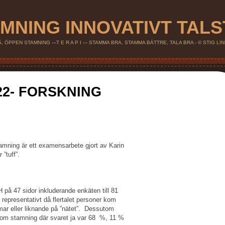
MNING INNOVATIVT TAL
 ÖPPEN STAMNING ---T E R A P I --- STAMMA BRA, STAMMA BÄTTRE, TALA BRA - © STIG L
 22- FORSKNING
tamning är ett examensarbete gjort av Karin
 ”tuff”.
på 47 sidor inkluderande enkäten till 81
 representativt då flertalet personer kom
r eller liknande på ”nätet”. Dessutom
 om stamning där svaret ja var 68 %, 11 %