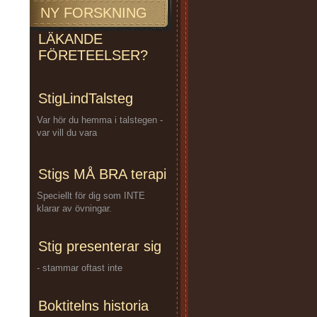
NY FORSKNING
LÄKANDE
FÖRETEELSER?
StigLindTalsteg
Var hör du hemma i talstegen -
var vill du vara
Stigs MÅ BRA terapi
Speciellt för dig som INTE
klarar av övningar.
Stig presenterar sig
- stammar oftast inte
Boktitelns historia