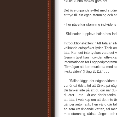
skulle kunna tänkas göra det.
Det övergripande syftet med studie
attityd till sin egen stamning och s
- Hur påverkar stamning individens 
- Skillnader i upplevd hälsa hos in
Introduktionstexten: ” Att tala är s
välkända ordspråket lyder. Tänk om v
tala. Kan det inte tyckas vara det vä
Genom talet kan individen uttrycka 
informationen för Logopedprogrammet
”förmågan att kommunicera med spr
livskvalitén” (Hägg 2011).” . . .
. . .”Sällan läggs det någon vidare 
varför då ödsla tid att tänka på nå
Du tänker inte på att du går när du 
du äter… etc. Låt oss därför tänka o
att tala, i vetskap om att det inte ä
går per automatik. I en värld där t
än som ett rinnande vatten, tal med
med stamning, rädsla, ångest och