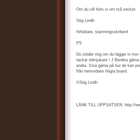
Om du vill hörs vi om två veckor.
Stig Lindh
författare, stamningsskribent
PS
Du stöder mig om du lägger in min
tackar ödmjukast ! J Berätta gärna 
andra. Visa gärna på hur de kan p
från hemsidans högra board.
©Stig Lindh
LÄNK TILL UPPSATSEN: http://www