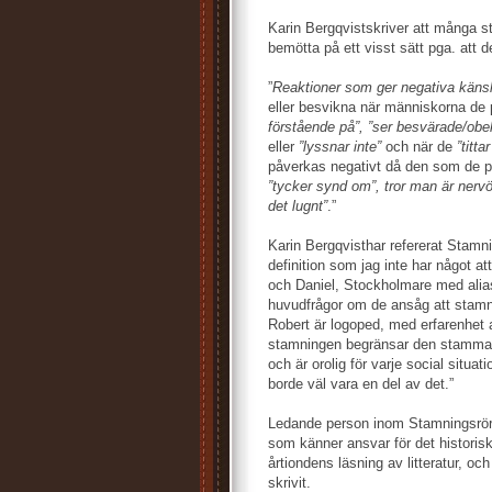
Karin Bergqvistskriver att många st
bemötta på ett visst sätt pga. att 
”
Reaktioner som ger negativa käns
eller besvikna när människorna de 
förstående på”, ”ser besvärade/obe
eller
”lyssnar inte”
och när de
”titta
påverkas negativt då den som de pr
”tycker synd om”, tror man är nerv
det lugnt”
.”
Karin Bergqvisthar refererat Stamn
definition som jag inte har något 
och Daniel, Stockholmare med alia
huvudfrågor om de ansåg att stamn
Robert är logoped, med erfarenhet
stamningen begränsar den stammande
och är orolig för varje social situat
borde väl vara en del av det.”
Ledande person inom Stamningsröre
som känner ansvar för det historiska
årtiondens läsning av litteratur, oc
skrivit.