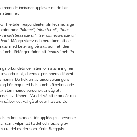
ammande individer upplever att de blir
de stammar:
lor:
Flertalet respondenter blir ledsna, arga
pratar med ”
härmar”, ”skrattar åt”, ”tittar
kväma/stressade ut”, ”ser ointresserade ut”
r bort”
. Många skrev och berättade att de
atar med beter sig på sätt som att den
ös”
och därför ger råden att
”andas”
och
”ta
ingsförbundets definition om stamning, en
att invända mot, däremot personerna Robert
s-namn. De fick en av undersökningens
ing hör ihop med hälsa och välbefinnande.
 av stammande personer, ansåg att
s liv. Robert: ”Är det så att man går runt
ion så bör det väl gå ut över hälsan. Det
lsen kontaktades för upplägget - personer
, samt viljan att ta del och lära sig av
h nu ta del av det som Karin Bergqvist