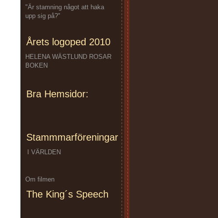
"Är stamning något att haka
upp sig på?"
Årets logoped 2010
HELENA WÄSTLUND ROSAR
BOKEN
Bra Hemsidor:
Stammmarföreningar
I VÄRLDEN
Om filmen
The King´s Speech