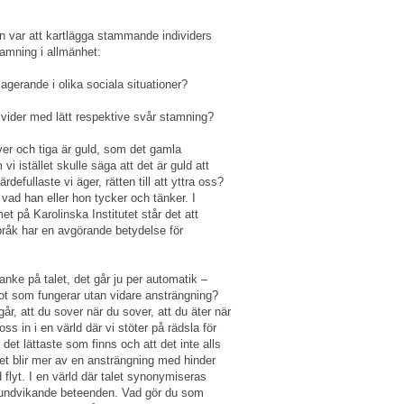
n var att kartlägga stammande individers
tamning i allmänhet:
agerande i olika sociala situationer?
divider med lätt respektive svår stamning?
ilver och tiga är guld, som det gamla
i istället skulle säga att det är guld att
rdefullaste vi äger, rätten till att yttra oss?
vad han eller hon tycker och tänker. I
 på Karolinska Institutet står det att
åk har en avgörande betydelse för
tanke på talet, det går ju per automatik –
got som fungerar utan vidare ansträngning?
går, att du sover när du sover, att du äter när
ss in i en värld där vi stöter på rädsla för
r det lättaste som finns och att det inte alls
alet blir mer av en ansträngning med hinder
 flyt. I en värld där talet synonymiseras
 undvikande beteenden. Vad gör du som