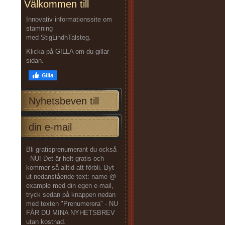
Välkommen till
Innovativ informationssite om
stamning
med StigLindhTalsteg.
Klicka på GILLA om du gillar
sidan.
Nyhetsbeven till
din e-mail
Bli gratisprenumerant du också
- NU! Det är helt gratis och
kommer så alltid att förbli. Byt
ut nedanstående text: name @
example med din egen e-mail,
tryck sedan på knappen nedan
med texten "Prenumerera" - NU
FÅR DU MINA NYHETSBREV
utan kostnad.