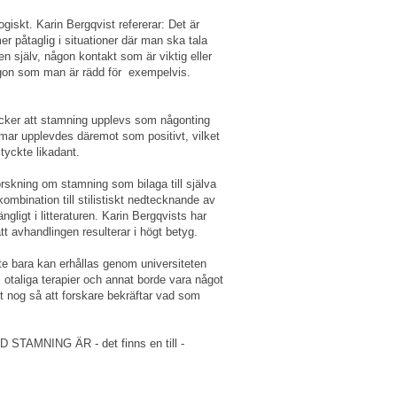
iskt. Karin Bergqvist refererar: Det är
mer påtaglig i situationer där man ska tala
 själv, någon kontakt som är viktig eller
ågon som man är rädd för exempelvis.
ycker att stamning upplevs som någonting
mmar upplevdes däremot som positivt, vilket
tyckte likadant.
skning om stamning som bilaga till själva
ombination till stilistiskt nedtecknande av
ngligt i litteraturen. Karin Bergqvists har
tt avhandlingen resulterar i högt betyg.
nte bara kan erhållas genom universiteten
 otaliga terapier och annat borde vara något
t nog så att forskare bekräftar vad som
AMNING ÄR - det finns en till -