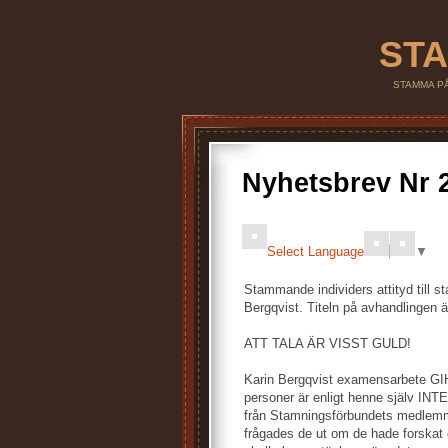
STA
STAMMA PÅ,
Nyhetsbrev Nr
Select Language
▼
Stammande individers attityd till s
Bergqvist. Titeln på avhandlingen är
ATT TALA ÄR VISST GULD!
Karin Bergqvist examensarbete GIH 
personer är enligt henne själv INTE
från Stamningsförbundets medlemma
frågades de ut om de hade forskat