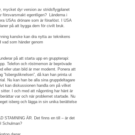
y, mycket dyr version av stridsflygplanet
r försvarsmakt egentligen? Länderna i
piera USAs drönare som är förarlöst. I USA
aner på att bygga dem för civilt bruk.
ning kanske kan dra nytta av teknikens
med vad som händer genom
nderar på att starta upp en gruppterapi:
upp. Telefon och röstmemon är beprövade
d eller utan bild är mer modernt. Ponera att
g ”Isbergsliknelsen”, då kan han printa ut
rial. Nu kan han be alla sina gruppdeltagare
nsivt kan diskussionen handla om på vilket
sitter. I och med att någonting har hänt är
g berättar var och när problemet startade. Nu
get isberg och lägga in sin unika berättelse
AMNING ÄR. Det finns en till – är det
xel Schulman?
jorton dagar.