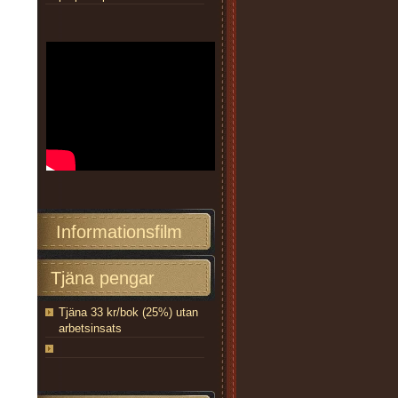
Informationsfilm
Tjäna pengar
Tjäna 33 kr/bok (25%) utan
arbetsinsats