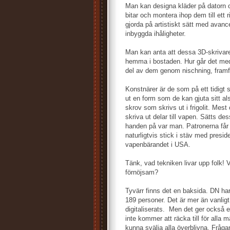
Man kan designa kläder på datorn o
bitar och montera ihop dem till ett r
gjorda på artistiskt sätt med ava
inbyggda ihåligheter.
Man kan anta att dessa 3D-skrivare 
hemma i bostaden. Hur går det med
del av dem genom nischning, framför
Konstnärer är de som på ett tidigt 
ut en form som de kan gjuta sitt als
skrov som skrivs ut i frigolit. Mes
skriva ut delar till vapen. Sätts des
handen på var man. Patronerna får 
naturligtvis stick i stäv med presi
vapenbärandet i USA.
Tänk, vad tekniken livar upp folk! V
förnöjsam?
Tyvärr finns det en baksida. DN har 
189 personer. Det är mer än vanligt
digitaliserats. Men det ger också en
inte kommer att räcka till för alla
kunna svälja alla överblivna. Fråga