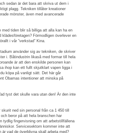
ch sedan är det bara att skriva ut dem i
iktigt plagg. Tekniken tillåter kreationer
ncerade mönster, även med avancerade
med tiden blir så billiga att alla kan ha en
 klädesföretagen? Förmodligen överlever en
allt i vår ”verkstad” Kina.
stadium använder sig av tekniken, de skriver
ter i. Båtindustrin likaså med formar till hela
t oroande är att den enskilde personen kan
sa ihop kan ett fullt skjutklart vapen ligga i
du köpa på vanligt sätt. Det här går
dent Obamas intentioner att minska på
ad tyst det skulle vara utan den! Är den inte
skurit ned sin personal från ca 1 450 till
 och beror på att hela branschen har
 tydlig fingervisning om att arbetstillfällena
 människor. Servicesektorn kommer inte att
n är vad de överblivna skall arbeta med?