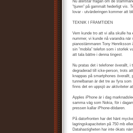
Nu återstår frågan om de stammande
”tjuren” på gammalt hederligt vis.
lovar - utvärderingen kommer att bli
TEKNIK I FRAMTIDEN
Vem kunde tro att vi alla skulle ha 
nummer, vi kunde nå varandra när 
pianostämmaren Tony Henriksson år
sin ”mobila” telefon som i storlek va
att tala bättre i denna tingest.
Nu pratas det i telefoner överallt, i
degraderad till icke-person, trots a
knappas på smartphones överallt, p
tunnelbanan är det tre av fyra som si
finns det en uppsjö av aktiviteter a
Apples iPhone är i dag marknadsled
samma väg som Nokia, för i dagarn
pressen kallar iPhone-dödaren.
På datorfronten har det hänt mycke
lagringskapaciteten på 750 mb eller
Datahastigheten har inte ökats näm