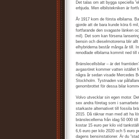
Det talas om att bygga speciella ”
erbjuda. Men elbilstekniken är fortfa
År 1917 kom de första elbilarna. B
gjorde att de bara kunde köra 6 mil
fortfarande den svagaste länken och
mil). Det som kan försena lanserings
bensin och dieselmotorerna blir allt 
elhybriderna består många år till. I
renodlade elbilarna kommit ned till d
Bränslecellsbilar – är det framtide
avgasröret kommer vatten istället f
några år sedan visade Mercedes Ben
Stockholm. Tystnaden var påfallande
genombrottet för dessa bilar komme
Volvo utvecklar sin egen motor. De
sex andra företag som i samarbete 
starkaste alternativet till fossila 
2015. Då räknar man med att ha lös
bränslecellerna från idag 50 000 ti
kostar 15 euro per kilo vid tankstäl
6,6 euro per kilo 2020 och 5 euro pe
dagens bensinstationer. Är du ”sta