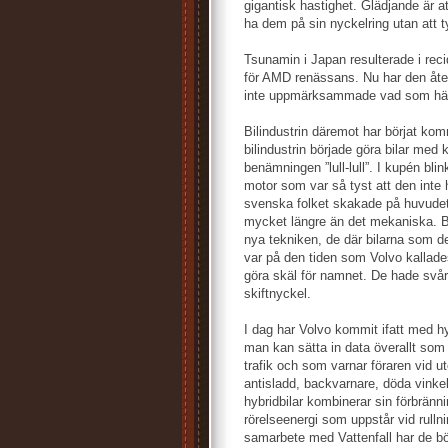
gigantisk hastighet. Glädjande är 
ha dem på sin nyckelring utan att t
Tsunamin i Japan resulterade i recid
för AMD renässans. Nu har den åte
inte uppmärksammade vad som hä
Bilindustrin däremot har börjat kom
bilindustrin började göra bilar med 
benämningen ”lull-lull”. I kupén bl
motor som var så tyst att den inte
svenska folket skakade på huvudet,
mycket längre än det mekaniska. Bilt
nya tekniken, de där bilarna som de
var på den tiden som Volvo kallade
göra skäl för namnet. De hade svårt
skiftnyckel.
I dag har Volvo kommit ifatt med hyb
man kan sätta in data överallt som
trafik och som varnar föraren vid ut
antisladd, backvarnare, döda vinke
hybridbilar kombinerar sin förbrän
rörelseenergi som uppstår vid rullni
samarbete med Vattenfall har de bör