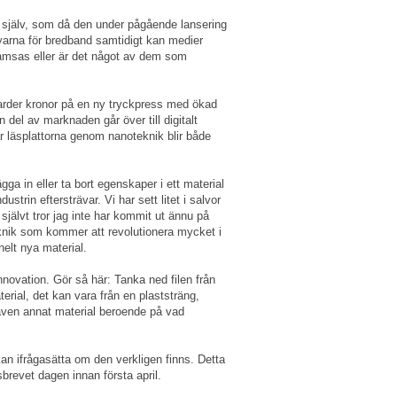
g själv, som då den under pågående lansering
byarna för bredband samtidigt kan medier
samsas eller är det något av dem som
arder kronor på en ny tryckpress med ökad
n del av marknaden går över till digitalt
 läsplattorna genom nanoteknik blir både
ga in eller ta bort egenskaper i ett material
strin eftersträvar. Vi har sett litet i salvor
självt tror jag inte har kommit ut ännu på
nik som kommer att revolutionera mycket i
helt nya material.
nnovation. Gör så här: Tanka ned filen från
aterial, det kan vara från en plaststräng,
 även annat material beroende på vad
an ifrågasätta om den verkligen finns. Detta
sbrevet dagen innan första april.