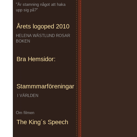
"Är stamning något att haka
upp sig på?"
Årets logoped 2010
HELENA WÄSTLUND ROSAR
BOKEN
Bra Hemsidor:
Stammmarföreningar
I VÄRLDEN
Om filmen
The King´s Speech