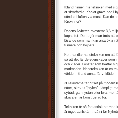
Ibland hinner inte tekniken med si
är skrotfärdig. Kablar grävs ned i 
sändas i luften via mast. Kan de 
försvinner?
Dagens Nyheter investerar 3,6 milj
kapacitet. Detta gör man trots att e
läsande som man kan anta ökar när
tunnare och böjbara.
Kort handlar nanotekniken om att läg
så att det får de egenskaper som indu
och kläder. Fönster som tvättar sig 
marknaden. Nanotekniken är en tek
världen. Bland annat får vi kläder i 
3D-skrivarna tar priset på modern i
nätet, skriv ut ”prylen” i lämpligt m
sytråd, garnnystan eller lera, men
skrivaren är konstruerad för.
Tekniken är så fantastisk att man k
är inget aprilskämt, så ni får Nyhet