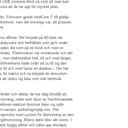
att USB minnena blivit så små att man kan
ycka att de tar upp för mycket plats.
iv. Försvann gjorde IntelCore i7 till glädje
rkommit, men det konstiga var, att pressen
nt.
ma alltmer. Det började på 80-talet när
katalysator och farthållare som gick under
inkades det som på ett tivoli och med en
 hördes. Elektroniken var omfattande och det
 men elektroniken höll, till och med längre,
illverkarna hade svårt att ta till sig den
t till och med fanns en databox i. Det här
s för traktor och nu började de dessutom
 att tänka sig bilar som inte behövde
rider och elbilar, de har idag förstått att
 styrning, radar som läser av framförvarande
ebliven reaktion bromsar bilen sig själv,
ln-varnare, parkeringshjälp mm. Fler
ningsmotor med system för återvinning av den
ng/bromsning. Bilens dator blev allt större. I
jat bygga elbilar och sätta upp elstolpar.