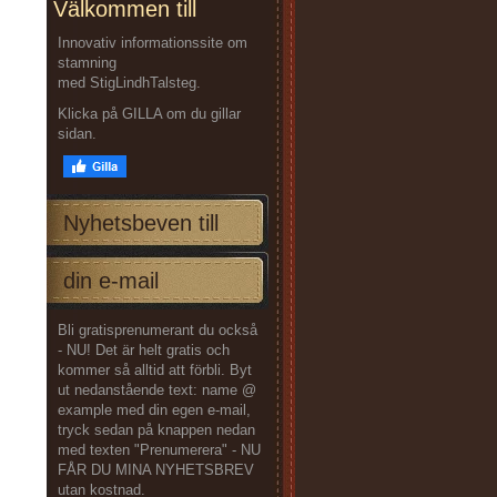
Välkommen till
Innovativ informationssite om
stamning
med StigLindhTalsteg.
Klicka på GILLA om du gillar
sidan.
Nyhetsbeven till
din e-mail
Bli gratisprenumerant du också
- NU! Det är helt gratis och
kommer så alltid att förbli. Byt
ut nedanstående text: name @
example med din egen e-mail,
tryck sedan på knappen nedan
med texten "Prenumerera" - NU
FÅR DU MINA NYHETSBREV
utan kostnad.