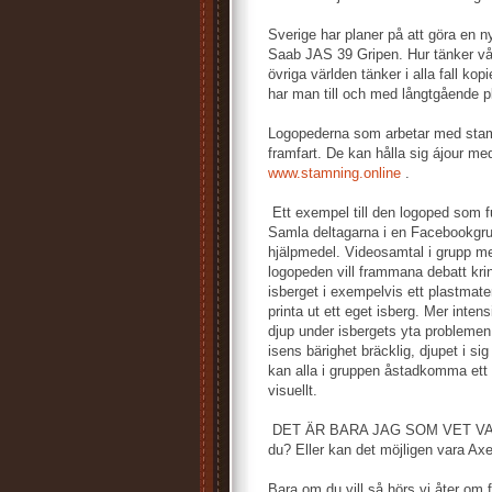
Sverige har planer på att göra en n
Saab JAS 39 Gripen. Hur tänker vå
övriga världen tänker i alla fall ko
har man till och med långtgående pl
Logopederna som arbetar med stam
framfart. De kan hålla sig ájour 
www.stamning.online
.
Ett exempel till den logoped som fu
Samla deltagarna i en Facebookgr
hjälpmedel. Videosamtal i grupp me
logopeden vill frammana debatt krin
isberget i exempelvis ett plastmate
printa ut ett eget isberg. Mer inte
djup under isbergets yta problemen 
isens bärighet bräcklig, djupet i si
kan alla i gruppen åstadkomma ett e
visuellt.
DET ÄR BARA JAG SOM VET VAD ST
du? Eller kan det möjligen vara A
Bara om du vill så hörs vi åter om f