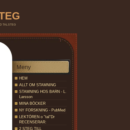
STEG
IND TALSTEG
Meny
HEM
ALLT OM STAMNING
STAMNING HOS BARN - L.
Larsson
MINA BÖCKER
NY FORSKNING - PubMed
LEKTÖREN o "tal"Dr
RECENSERAR:
2 STEG TILL