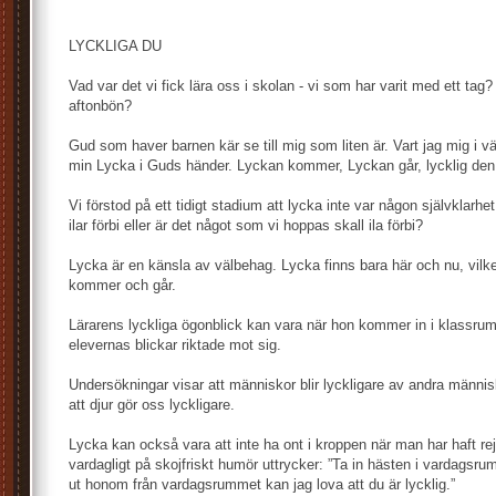
LYCKLIGA DU
Vad var det vi fick lära oss i skolan - vi som har varit med ett tag?
aftonbön?
Gud som haver barnen kär se till mig som liten är. Vart jag mig i v
min Lycka i Guds händer. Lyckan kommer, Lyckan går, lycklig den
Vi förstod på ett tidigt stadium att lycka inte var någon självklarh
ilar förbi eller är det något som vi hoppas skall ila förbi?
Lycka är en känsla av välbehag. Lycka finns bara här och nu, vilke
kommer och går.
Lärarens lyckliga ögonblick kan vara när hon kommer in i klassrum
elevernas blickar riktade mot sig.
Undersökningar visar att människor blir lyckligare av andra männis
att djur gör oss lyckligare.
Lycka kan också vara att inte ha ont i kroppen när man har haft rejä
vardagligt på skojfriskt humör uttrycker: ”Ta in hästen i vardagsru
ut honom från vardagsrummet kan jag lova att du är lycklig.”