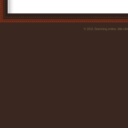
© 2011 Stamning.online. Alla rä