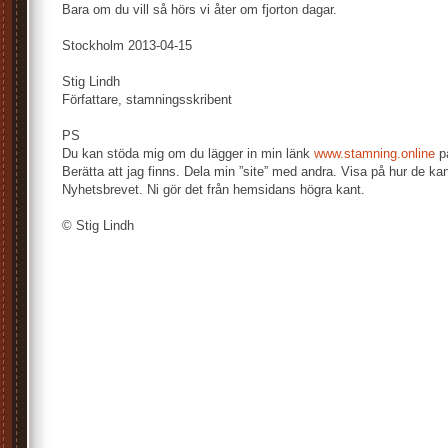
Bara om du vill så hörs vi åter om fjorton dagar.
Stockholm 2013-04-15
Stig Lindh
Författare, stamningsskribent
PS
Du kan stöda mig om du lägger in min länk
www.stamning.online
på
Berätta att jag finns. Dela min ”site” med andra. Visa på hur de k
Nyhetsbrevet. Ni gör det från hemsidans högra kant.
© Stig Lindh