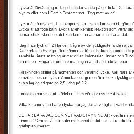
Lycka är förväntningar. Tage Erlander vände på det hela: De stora
olycka eller som i Gamla Testamentet: ”Dog mätt av år”.
Lycka är så mycket. Tillit skapar lycka. Lycka kan vara att göra n
Lycka är att föda barn. Lycka är en kemisk reaktion som yttrar sig o
humanistiskt skeende, det kan komma när man minst anar det.
Idag mäts lyckan i 24 länder. Några av de lyckligaste länderna var 
Danmark och Sverige. Norrmännen är förnöjda, kanske beroende på 
samhälle. Årets mätning är mer oklar. Indonesien, Indien och Turkie
är i mitten. Frågan är om inte mätningarna fått ändrade kriterier.
Forskningen skiljer på momentan och varaktig lycka. Kari Nars är 
skrivit en bok om lycka. Amerikanen i gemen är inte lika lycklig so
skala låg de tidigare på 2,5, idag på 2,2.
Forskning har visat att kärleken till en vän gör oss mest lycklig.
Vilka kriterier vi än har på lycka tror jag det är viktigt att värdesätta
DET ÄR BARA JAG SOM VET VAD STAMNING ÄR - det finns en til
Finns du? Om du vill stilla din nyfikenhet är det enklast att du blir 
gratisprenumerant.