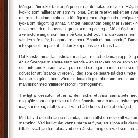
Många människor tänker på pengar när det talas om lycka. Frågan
lycklig som miljardär än som miljonär. Det är relativt enkelt att sva
det mest fundamentala i sin försörjning med någorlunda förnöjsam
lycka om någonting annat. När det handlar om pengar är svaret - n
eniga om i den diskussionsgrupp som jag deltog i. Mötet ägde rum
svenskföreningar som finns på Costa del Sol. Här diskuteras norm
världen står inför, i dagarna är ämnet ”Spaniens autonomier”. Dag
inte speciellt anpassat till den kompetens som finns här.
Det kanske mest fantastiska är att jag är med i denna grupp, Sti
en av Sveriges svåraste stammande – en stackars pojke som var få
som inte ens klarade av att prata med sin egen mamma och som fick
golvet för att ”sparka ut orden”. Idag som deltagare på detta möte
kanske en gång i tiden världens ledande gestalter som professorer,
människor med milliarder kronor i förmögenhet.
Trevligt är dessutom att en av dem söker ett visst samarbete med
mig själv som en ganska ordinär människa med humanistiska eg
idag känner sig stolt över att vara både behövd och efterfrågad.
Mitt tal vid debattinläggen har idag inte en tillstymmelse till varken
stamning. Vad härligt det känns när talet flyter, att slippa alla des
tillfälle skall jag formulera vad som är stamning och vad som inte ä