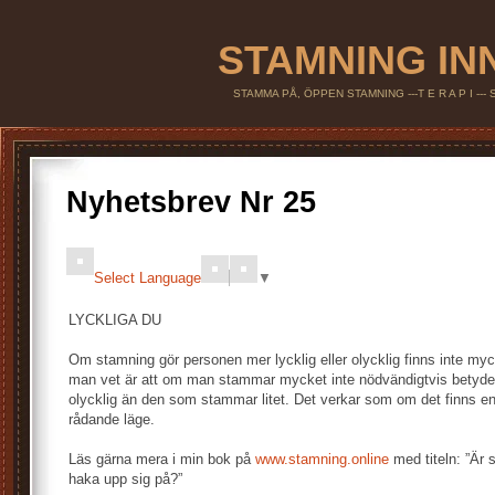
STAMNING IN
STAMMA PÅ, ÖPPEN STAMNING ---T E R A P I --
Nyhetsbrev Nr 25
Select Language
▼
LYCKLIGA DU
Om stamning gör personen mer lycklig eller olycklig finns inte myc
man vet är att om man stammar mycket inte nödvändigtvis betyde
olycklig än den som stammar litet. Det verkar som om det finns en
rådande läge.
Läs gärna mera i min bok på
www.stamning.online
med titeln: ”Är 
haka upp sig på?”