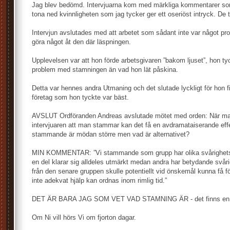
Jag blev bedömd. Intervjuarna kom med märkliga kommentarer som 
tona ned kvinnligheten som jag tycker ger ett oseriöst intryck. De t
Intervjun avslutades med att arbetet som sådant inte var något p
göra något åt den där läspningen.
Upplevelsen var att hon förde arbetsgivaren ”bakom ljuset”, hon t
problem med stamningen än vad hon lät påskina.
Detta var hennes andra Utmaning och det slutade lyckligt för hon f
företag som hon tyckte var bäst.
AVSLUT Ordföranden Andreas avslutade mötet med orden: När man
intervjuaren att man stammar kan det få en avdramataiserande ef
stammande är mödan större men vad är alternativet?
MIN KOMMENTAR: ”Vi stammande som grupp har olika svårighets
en del klarar sig alldeles utmärkt medan andra har betydande svå
från den senare gruppen skulle potentiellt vid önskemål kunna få 
inte adekvat hjälp kan ordnas inom rimlig tid.”
DET ÄR BARA JAG SOM VET VAD STAMNING ÄR - det finns en till 
Om Ni vill hörs Vi om fjorton dagar.