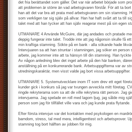
det fria berättandet som gäller. Det var när arbetet började som p
att problemen är större än vad arbetsgivaren förstår. För att ta bort
han att det var bra att prata med arbetsgivaren om sin stamning. H
som verkligen tar sig själv på allvar. Han har haft svårt att ta till si
talet med att han tycker att han själv reagerar mest på sin egen s
UTMANARE 4 Använde McGuire, där jag andades och pratade med 
deppig fungerar inte talet. Trodde inte att jag någonsin skulle få et
min kraftiga stamning. Sökte på en bank - alla sökande hade likvär
Intervjuaren sa att han struntar i stamningen, jag söker en person
arbete, jag kommer inte att ta hänsyn till din stamning. Han tyckte 
Av någon anledning blev det inget arbete på den här banken, däre
anställning på en konkurrerande bank. Arbetsuppgifterna var av st
utredningskaraktär, men visst valde jag bort vissa arbetsuppgifter.
UTMANARE 5. Systemutvecklare inom IT som drev ett eget föret
kunder gick i konkurs så jag var tvungen avveckla mitt företag. C
ringde rekryterarna som sa att de ville rekrytera rätt person. Jag gi
intervjuerna. Jag spelade en roll med lagom ljug, jag sålde mig själ
person som jag för tillfället ville vara och jag kunde prata flytande.
Efter första intervjun var det kontakten med psykologen en mard
barndom, stress, tal med mera, intelligenttest och arbetsprover. Up
stamning tog bort hälften av jobben för mig.