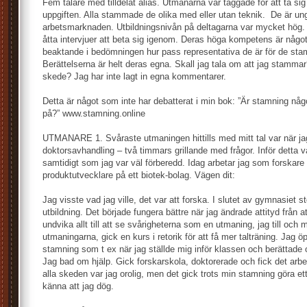
Fem talare med tilldelat alias. Utmanarna var taggade för att ta si
uppgiften. Alla stammade de olika med eller utan teknik. De är ung
arbetsmarknaden. Utbildningsnivån på deltagarna var mycket hög
åtta intervjuer att beta sig igenom. Deras höga kompetens är någo
beaktande i bedömningen hur pass representativa de är för de s
Berättelserna är helt deras egna. Skall jag tala om att jag stammar? 
skede? Jag har inte lagt in egna kommentarer.
Detta är något som inte har debatterat i min bok: ”Är stamning någ
på?” www.stamning.online
UTMANARE 1. Svåraste utmaningen hittills med mitt tal var när ja
doktorsavhandling – två timmars grillande med frågor. Inför detta v
samtidigt som jag var väl förberedd. Idag arbetar jag som forskare
produktutvecklare på ett biotek-bolag. Vägen dit:
Jag visste vad jag ville, det var att forska. I slutet av gymnasiet st
utbildning. Det började fungera bättre när jag ändrade attityd från at
undvika allt till att se svårigheterna som en utmaning, jag till och
utmaningarna, gick en kurs i retorik för att få mer talträning. Jag
stamning som t ex när jag ställde mig inför klassen och berättad
Jag bad om hjälp. Gick forskarskola, doktorerade och fick det arbe
alla skeden var jag orolig, men det gick trots min stamning göra ett
känna att jag dög.