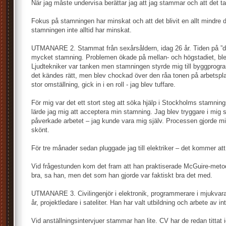
När jag måste undervisa berättar jag att jag stammar och att det tar 
Fokus på stamningen har minskat och att det blivit en allt mindre d
stamningen inte alltid har minskat.
UTMANARE 2. Stammat från sexårsåldern, idag 26 år. Tiden på ”da
mycket stamning. Problemen ökade på mellan- och högstadiet, blev
Ljudtekniker var tanken men stamningen styrde mig till byggprogr
det kändes rätt, men blev chockad över den råa tonen på arbetspla
stor omställning, gick in i en roll - jag blev tuffare.
För mig var det ett stort steg att söka hjälp i Stockholms stamnin
lärde jag mig att acceptera min stamning. Jag blev tryggare i mig s
påverkade arbetet – jag kunde vara mig själv. Processen gjorde mi
skönt.
För tre månader sedan pluggade jag till elektriker – det kommer att 
Vid frågestunden kom det fram att han praktiserade McGuire-metod
bra, sa han, men det som han gjorde var faktiskt bra det med.
UTMANARE 3. Civilingenjör i elektronik, programmerare i mjukvara, 
år, projektledare i sateliter. Han har valt utbildning och arbete av in
Vid anställningsintervjuer stammar han lite. CV har de redan tittat