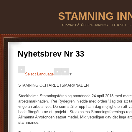
STAMNING IN
STAMMA PÅ, ÖPPEN STAMNING ---T E R A P I --
Nyhetsbrev Nr 33
Select Language
▼
STAMNING OCH ARBETSMARKNADEN
Stockholms Stamningsförening anordnade 24 april 2013 med möt
arbetsmarknaden. Per Rydegren inledde med orden ”Jag tror att tal
vi göra i arbetslivet. De som ställer upp har i dag möjligheten att 
hade föregåtts av ett projekt i Stockholms Stamningsförenings re
Allmänna Arvsfonden satsat medel. Mig veterligen gav det inga arbe
stammande.