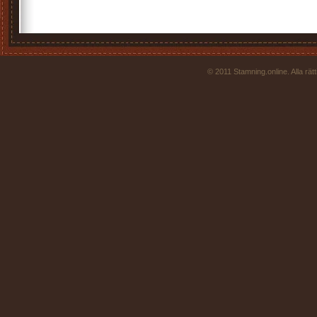
© 2011 Stamning.online. Alla rä