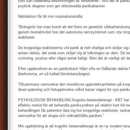
som kan underlätta beskrivningen av fenomenet - och det är pani
psykisk diagnos som ger oförutsedda panikattacker.
Nätdoktorn får bli min inspirationskälla:
”Biologiskt har man funnit att det finns en genetisk sårbarhetskom
genom överaktivitet hos det autonoma nervsystemet som styr kropp
reaktioner.
De kroppsliga reaktionerna vid panik är helt ofarliga och skiljer sig 
annan rädsla, det enda som skiljer sig är tolkningen av dem. De leder
svimning, psykos eller något annat farligt. Men det är vanligt att d
Efter upplevelsen av en panikattack följer ofta en ihållande rädsla 
återkomma, en så kallad förväntansångest.
Tillsammans samverkar den överdrivna uppmärksamheten på kropp
ökad spänning och hotupplevelse vilket banar vägen för nya panika
PSYKOLOGISK BEHANDLING:Kognitiv-beteendeterapi - KBT har v
effektiv metod för att behandla paniksyndrom på relativt kort tid me
behandlingen får patienten lära sig hur kroppsliga reaktioner, tank
samverkar för att skapa och vidmakthålla paniken.”
Min uppfattning är att kognitiv beteendeterapi är en ny modern ter