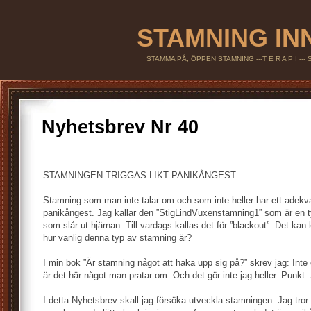
STAMNING IN
STAMMA PÅ, ÖPPEN STAMNING ---T E R A P I --
Nyhetsbrev Nr 40
STAMNINGEN TRIGGAS LIKT PANIKÅNGEST
Stamning som man inte talar om och som inte heller har ett adekva
panikångest. Jag kallar den ”StigLindVuxenstamning1” som är en t
som slår ut hjärnan. Till vardags kallas det för ”blackout”. Det ka
hur vanlig denna typ av stamning är?
I min bok ”Är stamning något att haka upp sig på?” skrev jag: Inte
är det här något man pratar om. Och det gör inte jag heller. Punkt
I detta Nyhetsbrev skall jag försöka utveckla stamningen. Jag tror 