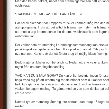
Men den känns bekant, något som stamningsrörelsen haft en läng
odefinierat.
STAMNINGEN TRIGGAS LIKT PANIKÅNGEST
Här har vi skeendet där kroppens muskler kommer ihåg vad den har
återupprepning. Trots att det alltid är hjärnan som styr har hjärnan 
att snabba upp informationen likt datorns webbhistorik som lagrar 
webbformulär.
Det verkar som att stamning i stamningssammanhang kan orsaka 
panikångest vad gäller snabbhet till stoppet och annat. ”StigLind
nya namnet. Kanske är det ett första steg till möjlig klassificering.
Bedöm gärna likheter och behandling. Nedan ett stycke ur artikel
tagen från en stamningsbehandling.
”VAD KAN DU SJÄLV GÖRA? Du kan enligt beskrivningen för psyk
börja träna dig på att utsätta dig för situationer som du känner obeh
helt. Gör gärna en lista över situationer som du ordnar hierarkisk
väcker lite lagom obehag. Ta gärna med en vän som du litar på oc
ett bra stöd.”
Nämnd typ av stamning låter sig inte bättras utan terapi. Bifogar tre 
mellan.