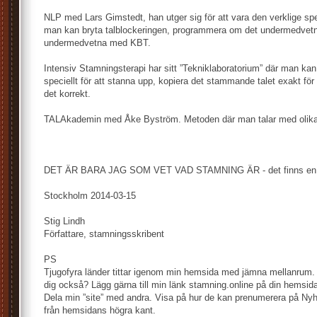
NLP med Lars Gimstedt, han utger sig för att vara den verklige sp
man kan bryta talblockeringen, programmera om det undermedvetna
undermedvetna med KBT.
Intensiv Stamningsterapi har sitt ”Tekniklaboratorium” där man ka
speciellt för att stanna upp, kopiera det stammande talet exakt fö
det korrekt.
TALAkademin med Åke Byström. Metoden där man talar med olika
DET ÄR BARA JAG SOM VET VAD STAMNING ÄR - det finns en til
Stockholm 2014-03-15
Stig Lindh
Författare, stamningsskribent
PS
Tjugofyra länder tittar igenom min hemsida med jämna mellanrum. 
dig också? Lägg gärna till min länk stamning.online på din hemsida.
Dela min ”site” med andra. Visa på hur de kan prenumerera på Nyh
från hemsidans högra kant.