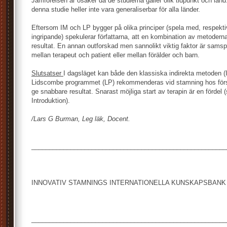
Jämförelsen är osäker då de studierna gäller olik tidpunkt och la
denna studie heller inte vara generaliserbar för alla länder.
Eftersom IM och LP bygger på olika principer (spela med, respekti
ingripande) spekulerar författarna, att en kombination av metodern
resultat. En annan outforskad men sannolikt viktig faktor är samspe
mellan terapeut och patient eller mellan förälder och barn.
Slutsatser
I dagsläget kan både den klassiska indirekta metoden (
Lidscombe programmet (LP) rekommenderas vid stamning hos förs
ge snabbare resultat. Snarast möjliga start av terapin är en fördel 
Introduktion).
/Lars G Burman, Leg läk, Docent.
_______________________________________________________
INNOVATIV STAMNINGS INTERNATIONELLA KUNSKAPSBANK
_______________________________________________________