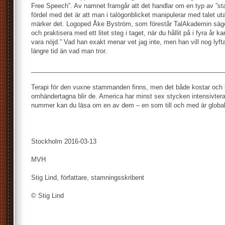
Free Speech”. Av namnet framgår att det handlar om en typ av ”stam
fördel med det är att man i talögonblicket manipulerar med talet utan
märker det. Logoped Åke Byström, som förestår TalAkademin säger:
och praktisera med ett litet steg i taget, när du hållit på i fyra år 
vara nöjd.” Vad han exakt menar vet jag inte, men han vill nog lyfta
längre tid än vad man tror.
_______________________________________________________
Terapi för den vuxne stammanden finns, men det både kostar och
omhändertagna blir de. America har minst sex stycken intensivterap
nummer kan du läsa om en av dem – en som till och med är global
Stockholm 2016-03-13
MVH
Stig Lind, författare, stamningsskribent
© Stig Lind