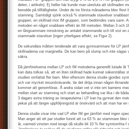
delen, i artikeln). Ej heller här kunde man utesluta att skillnaden 
berodde på tillfälligheter. Under de tre första månaderna blev flest
stamning. Samtidigt sjönk också % stammade stavelser snabbast
gruppen, en skillnad mot IM gruppen, som bedömdes vara sann. A
metoden en något snabbare effekt än IM metoden. Mellan 3 och 
en långsammare minskning av antalet stammande och till sist en 
stammade stavelser (ingen ytterligare effekt, se Figur 2).
De sekundära måtten tenderade att vara gynnsammare för LP jäm
skillnaderna var marginella. De kan bero på slump och inte sägas v
säkra.
Då jämförelserna mellan LP och IM metoderna generellt lutade åt ”li
kan data tolkas så, att en liten skillnad hade kunnat säkerställas s
studien omfattat fler barn. Men eftersom denna studie gjordes syn
och var mycket resurskrävande, lär det dröja innan någon liknande
kommer att genomföras. Å andra sidan vet vi inte om barnens medel
mellan start av stamning och start av behandling var lika i de båda
3 dagars extra träning av terapeuterna i LP kan ha gynnat den met
pekar på att längre uppföljningstid är önskvärd och att man har en
Denna studie visar inte vad LP eller IM ger jämfört med ingen spec
Man anger att ett par studier funnit att ca 63 % av stammare blev 
år, varmed vinsten med terapi då skulle bli 10 % fler symtomfria f