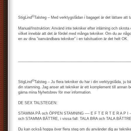
©
StigLind
Talsteg – Med verktygslådan i bagaget är det lättare att t
Manual/Instruktion: Använd inte tekniker efter inlärning och skrota d
vilket innebär att det är fördel med många tekniker. Om du av någon
en av dina ”oanvändbara tekniker” i en talsituation är det helt OK.
_______________________________________________________
©
StigLind
Talsteg – Ju flera tekniker du har i din verktygslåda, ju b
din stamning. Jag anser att tekniker är ett komplement till annan 
gärna mina Nyhetsbrev för mer information.
DE SEX TALSTEGEN:
STAMMA PÅ och ÖPPEN STAMNING ---- E F T E R T E R A P I 
och STAMMA BÄTTRE, i vissa fall: TALA BRA och TALA BÄTTRE
Du kan också hoppa över flera steg om du använder dig av tekniker