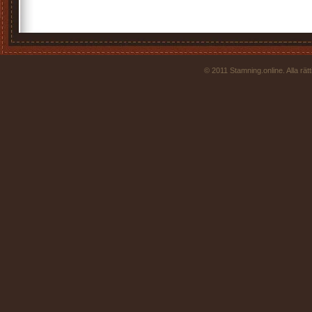
© 2011 Stamning.online. Alla rä