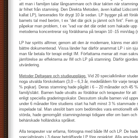
att man i familjen talar långsammare och ökar takten när stamnin
är frihet från stamning. Den Direkta Metoden, även kallad Lidsco
kallat LP), lanserades för drygt 10 år sedan. LP bygger på att för
barnets tal med beröm, t ex ”det där gick ju jämnt och fint”. Fem g
påpekar man problem, t ex ”vad var det där ordet som hakade upp 
metoderna koncentrerar sig föräldrarna på terapin 10 -15 min/dag (
LP har spritts alltmer, genom att den är modernare, känns mer akt
bättre dokumenterad. Vissa länder har därför anammat LP i sin sj
man får betala för terapi enligt IM. Författarna menar att man sakn
jämförelse av effekterna av IM och LP på stamning. Därför gjordes
utvärdering.
Metoder Deltagare och studieupplägg.
Vid 20 specialkliniker studer
noga utvalda förskolebarn (3,0 – 6,3 år, medelåldern för varje tera
% pojkar). Deras stamning hade pågått i 6 – 20 månader och 45 %
familj/släkt. Barnen hade utvalts av föräldrar och terapeuter för att
enligt speciella graderingsskalor. Dessutom skulle barnen vid upp
under 6 månader före studiens start ha haft minst 3 % stammade st
inspelade tal. Man uteslöt barn som bedömdes vara emotionellt eller
störda, hade genomgått stamningsterapi tidigare eller om barn och f
behärskade holländska språket.
Alla terapeuter var erfarna, förtrogna med både IM och LP. De had
specialtränats i 3 dagar beträffande LP före projektet. Alla anv