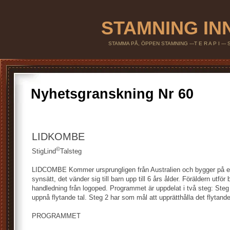
STAMNING IN
STAMMA PÅ, ÖPPEN STAMNING ---T E R A P I --
Nyhetsgranskning Nr 60
LIDKOMBE
©
StigLind
Talsteg
LIDCOMBE Kommer ursprungligen från Australien och bygger på ett
synsätt, det vänder sig till barn upp till 6 års ålder. Föräldern utfö
handledning från logoped. Programmet är uppdelat i två steg: Steg
uppnå flytande tal. Steg 2 har som mål att upprätthålla det flytande
PROGRAMMET