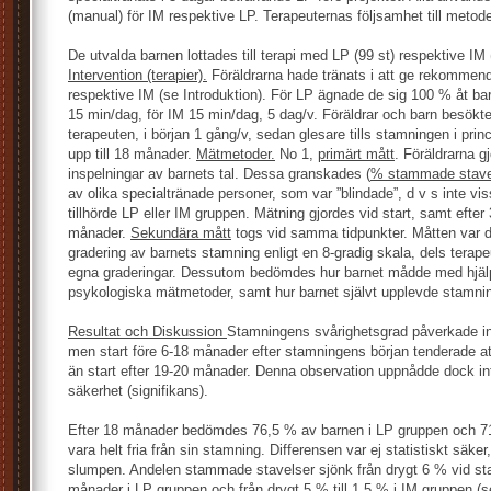
(manual) för IM respektive LP. Terapeuternas följsamhet till metode
De utvalda barnen lottades till terapi med LP (99 st) respektive IM 
Intervention (terapier).
Föräldrarna hade tränats i att ge rekommend
respektive IM (se Introduktion). För LP ägnade de sig 100 % åt bar
15 min/dag, för IM 15 min/dag, 5 dag/v. Föräldrar och barn besökt
terapeuten, i början 1 gång/v, sedan glesare tills stamningen i prin
upp till 18 månader.
Mätmetoder.
No 1,
primärt mått
. Föräldrarna g
inspelningar av barnets tal. Dessa granskades (
% stammade stave
av olika specialtränade personer, som var ”blindade”, d v s inte vi
tillhörde LP eller IM gruppen. Mätning gjordes vid start, samt efter
månader.
Sekundära mått
togs vid samma tidpunkter. Måtten var d
gradering av barnets stamning enligt en 8-gradig skala, dels terap
egna graderingar. Dessutom bedömdes hur barnet mådde med hjälp
psykologiska mätmetoder, samt hur barnet självt upplevde stamn
Resultat och Diskussion
Stamningens svårighetsgrad påverkade inte
men start före 6-18 månader efter stamningens början tenderade att
än start efter 19-20 månader. Denna observation uppnådde dock inte
säkerhet (signifikans).
Efter 18 månader bedömdes 76,5 % av barnen i LP gruppen och 7
vara helt fria från sin stamning. Differensen var ej statistiskt säke
slumpen. Andelen stammade stavelser sjönk från drygt 6 % vid start
månader i LP gruppen och från drygt 5 % till 1,5 % i IM gruppen (s