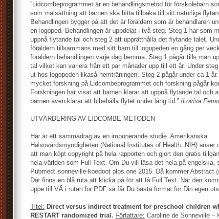
”Lidcombeprogrammet är en behandlingsmetod för förskolebarn s
som målsättning att barnen ska hitta tillbaka till sitt naturliga flytan
Behandlingen bygger på att det är föräldern som är behandlaren u
en logoped. Behandlingen är uppdelat i två steg. Steg 1 har som m
uppnå flytande tal och steg 2 att upprätthålla det flytande talet. 
föräldern tillsammans med sitt barn till logopeden en gång per vec
föräldern behandlingen varje dag hemma. Steg 1 pågår tills man upp
tal vilket kan variera från ett par månader upp till ett år. Under st
ut hos logopeden likaså hemträningen. Steg 2 pågår under ca 1 år. 
mycket forskning på Lidcombeprogrammet och forskning pågår kont
Forskningen har visat att barnen klarar att uppnå flytande tal och a
barnen även klarar att bibehålla flytet under lång tid.” /
Lovisa Femre
UTVÄRDERING AV LIDCOMBE METODEN
Här är ett sammadrag av en imponerande studie. Amerikanska
Hälsovårdsmyndigheten (National Institutes of Health, NIH) anser d
att man köpt copyright på hela rapporten och gjort den gratis tillgä
hela världen som Full Text. Om Du vill läsa det hela på engelska, s
Pubmed: sonneville-koedoot plos one 2015. Då kommer Abstract 
Där finns en blå ruta att klicka på för att få Full Text. När den ko
uppe till VÄ i rutan för PDF så får Du bästa format för Din egen utsk
Titel:
Direct versus indirect treatment for preschool children w
RESTART randomized trial.
Författare:
Caroline de Sonneville – 