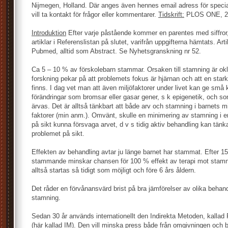
Nijmegen, Holland. Där anges även hennes email adress för speci
vill ta kontakt för frågor eller kommentarer.
Tidskrift:
PLOS ONE, 28
Introduktion
Efter varje påstående kommer en parentes med siffror,
artiklar i Referenslistan på slutet, varifrån uppgifterna hämtats. Arti
Pubmed, alltid som Abstract. Se Nyhetsgranskning nr 52.
Ca 5 – 10 % av förskolebarn stammar. Orsaken till stamning är ok
forskning pekar på att problemets fokus är hjärnan och att en stark
finns. I dag vet man att även miljöfaktorer under livet kan ge små
förändringar som bromsar eller gasar gener, s k epigenetik, och s
ärvas. Det är alltså tänkbart att både arv och stamning i barnets m
faktorer (min anm.). Omvänt, skulle en minimering av stamning i en 
på sikt kunna försvaga arvet, d v s tidig aktiv behandling kan tän
problemet på sikt.
Effekten av behandling avtar ju länge barnet har stammat. Efter 
stammande minskar chansen för 100 % effekt av terapi mot stamn
alltså startas så tidigt som möjligt och före 6 års åldern.
Det råder en förvånansvärd brist på bra jämförelser av olika beha
stamning.
Sedan 30 år används internationellt den Indirekta Metoden, kal
(här kallad IM). Den vill minska press både från omgivningen och 