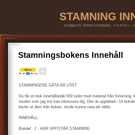
STAMNING IN
STAMMA PÅ, ÖPPEN STAMNING ---T E R A P I --
Stamningsbokens Innehåll
STAMNINGENS GÅTA ÄR LÖST
Du får en bok innehållande 559 sidor med material från forskning,
studier som jag tror kan intressera dig. Den är uppdelad i 14 bok
bryter ut dem från boken, skulle kunna vara ett häfte.
INNEHÅLL:
Bokdel
1 -
HUR UPPSTÅR STAMNING