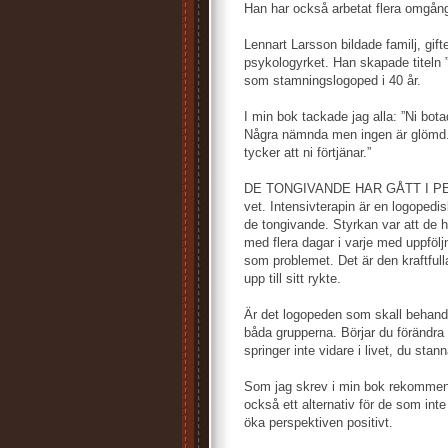
Han har också arbetat flera omgång
Lennart Larsson bildade familj, gif
psykologyrket. Han skapade titeln ”
som stamningslogoped i 40 år.
I min bok tackade jag alla: ”Ni botad
Några nämnda men ingen är glömd. 
tycker att ni förtjänar.”
DE TONGIVANDE HAR GÅTT I PENSI
vet. Intensivterapin är en logopedis
de tongivande. Styrkan var att de h
med flera dagar i varje med uppfölj
som problemet. Det är den kraftfulla
upp till sitt rykte.
Är det logopeden som skall behand
båda grupperna. Börjar du förändra 
springer inte vidare i livet, du stan
Som jag skrev i min bok rekommende
också ett alternativ för de som int
öka perspektiven positivt.