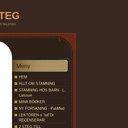
STEG
IND TALSTEG
Meny
HEM
ALLT OM STAMNING
STAMNING HOS BARN - L.
Larsson
MINA BÖCKER
NY FORSKNING - PubMed
LEKTÖREN o "tal"Dr
RECENSERAR:
2 STEG TILL