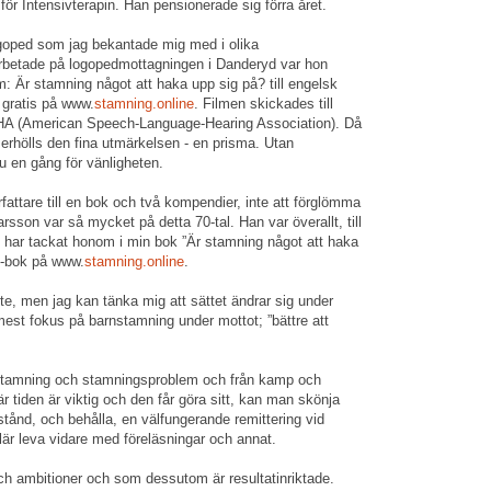
 för Intensivterapin. Han pensionerade sig förra året.
ed som jag bekantade mig med i olika
etade på logopedmottagningen i Danderyd var hon
lm: Är stamning något att haka upp sig på? till engelsk
s gratis på www.
stamning.online
. Filmen skickades till
HA (American Speech-Language-Hearing Association). Då
erhölls den fina utmärkelsen - en prisma. Utan
u en gång för vänligheten.
are till en bok och två kompendier, inte att förglömma
rsson var så mycket på detta 70-tal. Han var överallt, till
har tackat honom i min bok ”Är stamning något att haka
e-bok på www.
stamning.online
.
nte, men jag kan tänka mig att sättet ändrar sig under
mest fokus på barnstamning under mottot; ”bättre att
stamning och stamningsproblem och från kamp och
r tiden är viktig och den får göra sitt, kan man skönja
 stånd, och behålla, en välfungerande remittering vid
lär leva vidare med föreläsningar och annat.
h ambitioner och som dessutom är resultatinriktade.