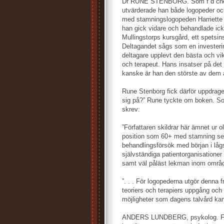
Dr RUNE STENBORG. Som f d chef o
utvärderade han både logopeder och
med stamningslogopeden Harriette S
han gick vidare och behandlade ick
Mullingstorps kursgård, ett spetsin
Deltagandet sågs som en investering 
deltagare upplevt den bästa och vik
och terapeut. Hans insatser på det
kanske är han den störste av dem a
Rune Stenborg fick därför uppdrage
sig på?” Rune tyckte om boken. Som
skrev:
”Författaren skildrar här ämnet ur 
position som 60+ med stamning sed
behandlingsförsök med början i lågs
självständiga patientorganisatione
samt väl påläst lekman inom områden
”. . . För logopederna utgör denna f
teoriers och terapiers uppgång och 
möjligheter som dagens talvård ka
ANDERS LUNDBERG, psykolog. Förfa