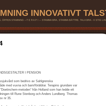
MNING INNOVATIVT TAL
 ÖPPEN STAMNING ---T E R A P I --- STAMMA BRA, STAMMA BÄTTRE, TALA BRA - © STIG L
4
NDSGESTALTER I PENSION
ikssjukvård som bedrivs av Sahlgrenska
både med vuxna och barn/föräldrar. Terapins grundare var
”Doetinchem-metoden” från Holland som han ledde ett
edningen till Rune Stenborg och Anders Lundberg. Thomas
ev nr 35.