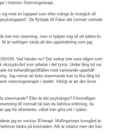
ar i Intensiv Stamningsterapi.
te sig med en logoped som efter många år övergick till
psykologoped”. De flyttade till Falun där Lennart verkade
e inte min stamning, men ni hjälpte mig till ett bättre liv.
Ni är verkligen värda all den uppskattning som jag
ON. Vad händer nu? Det verkar inte vara någon som
k rikssjukvård som arbetar i det tysta. Under lång tid var
ade tre behandlingstillfällen med varierande uppehåll
ning. Jag menar att bota stammande kan ta lika lång tid
ste stamningsterapin i landet. Viktigt är att den lever
la stammande? Eller är det psykologer? Förmodligen
stamning till normalt tal kan du behöva stöttning, du
nar upp för eftertanke, vilket kan göra ont i själen.
rar jag en veckas ID-terapi. Mullingstorps kursgård är
e behöver tänka på kostnaden. Allt är relativt men det kan