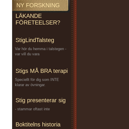
NY FORSKNING
LÄKANDE
FÖRETEELSER?
StigLindTalsteg
Var hör du hemma i talstegen -
var vill du vara
Stigs MÅ BRA terapi
Speciellt för dig som INTE
klarar av övningar.
Stig presenterar sig
- stammar oftast inte
Boktitelns historia