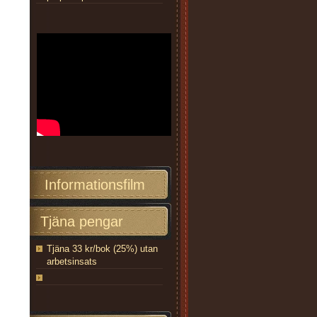
Informationsfilm
Tjäna pengar
Tjäna 33 kr/bok (25%) utan
arbetsinsats