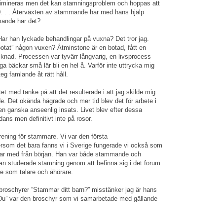
limineras men det kan stamningsproblem och hoppas att
. . . Återväxten av stammande har med hans hjälp
mande har det?
ar han lyckade behandlingar på vuxna? Det tror jag.
botat” någon vuxen? Åtminstone är en botad, fått en
cknad. Processen var tyvärr långvarig, en livsprocess
bäckar små lär bli en hel å. Varför inte uttrycka mig
steg famlande åt rätt håll.
tet med tanke på att det resulterade i att jag skilde mig
. Det okända hägrade och mer tid blev det för arbete i
n ganska anseenlig insats. Livet blev efter dessa
ans men definitivt inte på rosor.
rening för stammare. Vi var den första
ersom det bara fanns vi i Sverige fungerade vi också som
 var med från början. Han var både stammande och
an studerade stamning genom att befinna sig i det forum
e som talare och åhörare.
roschyrer ”Stammar ditt barn?” misstänker jag är hans
Du” var den broschyr som vi samarbetade med gällande