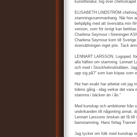
kurslitteratur, tog över chefsskapet
ELISABETH LINDSTRÖM chefslogop
stamningssammanhang. När hon arb
behjälplig med att översätta min fi
version, som för övrigt kan betitta
Charlena Seymour i föreningen AS
Charlena Seymour kom till Sverige 
översättningen inget pris. Tack änn
LENNART LARSSON, Logoped, författ
alla häften om stamning. Lennart La
och med i Stockholmsklubben. Jag 
upp sig på?” som kan köpas som 
Hur han exakt har arbetat vet jag i
tidens gång - idag verkar det vara 
stamma i bäcken än i ån.”
Med kunskap och ambitioner från 
undvikanden till någonting annat, dä
Lennart Larssons önskan att få till
barnstamning. Hans förlag Trannel 
Jag tycker om folk med kunskap oc