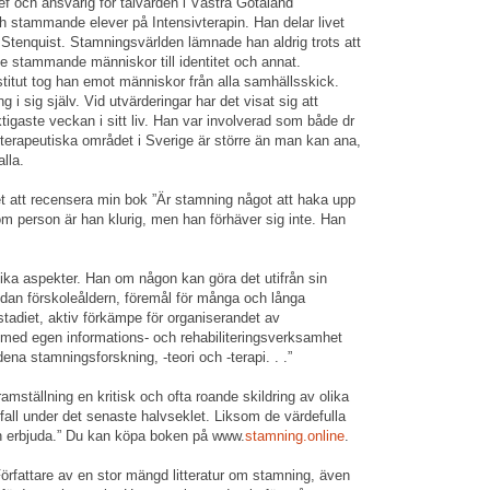
ch ansvarig för talvården i Västra Götaland
 stammande elever på Intensivterapin. Han delar livet
tenquist. Stamningsvärlden lämnade han aldrig trots att
e stammande människor till identitet och annat.
stitut tog han emot människor från alla samhällsskick.
i sig själv. Vid utvärderingar har det visat sig att
tigaste veckan i sitt liv. Han var involverad som både dr
 terapeutiska området i Sverige är större än man kan ana,
lla.
t att recensera min bok ”Är stamning något att haka upp
 person är han klurig, men han förhäver sig inte. Han
olika aspekter. Han om någon kan göra det utifrån sin
an förskoleåldern, föremål för många och långa
tadiet, aktiv förkämpe för organiserandet av
r med egen informations- och rehabiliteringsverksamhet
a stamningsforskning, -teori och -terapi. . .”
ramställning en kritisk och ofta roande skildring av olika
fall under det senaste halvseklet. Liksom de värdefulla
n erbjuda.” Du kan köpa boken på www.
stamning.online
.
ttare av en stor mängd litteratur om stamning, även