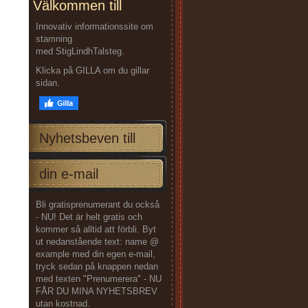
Välkommen till
Innovativ informationssite om
stamning
med StigLindhTalsteg.
Klicka på GILLA om du gillar
sidan.
Nyhetsbeven till
din e-mail
Bli gratisprenumerant du också
- NU! Det är helt gratis och
kommer så alltid att förbli. Byt
ut nedanstående text: name @
example med din egen e-mail,
tryck sedan på knappen nedan
med texten "Prenumerera" - NU
FÅR DU MINA NYHETSBREV
utan kostnad.