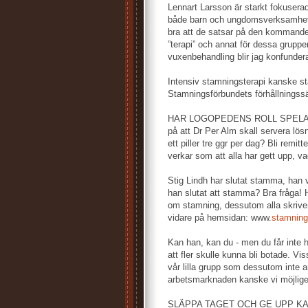
Lennart Larsson är starkt fokuser
både barn och ungdomsverksamhet, l
bra att de satsar på den kommande 
”terapi” och annat för dessa gruppe
vuxenbehandling blir jag konfunder
Intensiv stamningsterapi kanske st
Stamningsförbundets förhållningssä
HAR LOGOPEDENS ROLL SPELAT UT 
på att Dr Per Alm skall servera lö
ett piller tre ggr per dag? Bli remit
verkar som att alla har gett upp, v
Stig Lindh har slutat stamma, han 
han slutat att stamma? Bra fråga! 
om stamning, dessutom alla skriver
vidare på hemsidan: www.
stamning
Kan han, kan du - men du får inte h
att fler skulle kunna bli botade. V
vår lilla grupp som dessutom inte a
arbetsmarknaden kanske vi möjligen
SLÄPPA TAGET OCH GE UPP KA