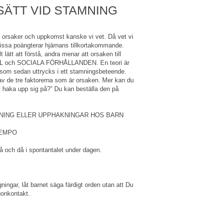
ÄTT VID STAMNING
orsaker och uppkomst kanske vi vet. Då vet vi
Vissa poängterar hjärnans tillkortakommande.
 lätt att förstå, andra menar att orsaken till
L och SOCIALA FÖRHÅLLANDEN. En teori är
t som sedan uttrycks i ett stamningsbeteende.
v de tre faktorerna som är orsaken. Mer kan du
t haka upp sig på?” Du kan beställa den på
NING ELLER UPPHAKNINGAR HOS BARN
TEMPO
å och då i spontantalet under dagen.
ingar, låt barnet säga färdigt orden utan att Du
ögonkontakt.