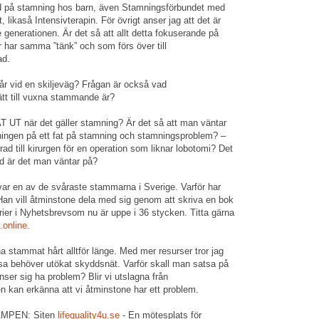
ad på stamning hos barn, även Stamningsförbundet med
ikaså Intensivterapin. För övrigt anser jag att det är
generationen. Är det så att allt detta fokuserande på
r har samma ”tänk” och som förs över till
ad.
år vid en skiljeväg? Frågan är också vad
tt till vuxna stammande är?
när det gäller stamning? Är det så att man väntar
sningen på ett fat på stamning och stamningsproblem? –
terad till kirurgen för en operation som liknar lobotomi? Det
ad är det man väntar på?
var en av de svåraste stammarna i Sverige. Varför har
Han vill åtminstone dela med sig genom att skriva en bok
ier i Nyhetsbrevsom nu är uppe i 36 stycken. Titta gärna
.online
.
a stammat hårt alltför länge. Med mer resurser tror jag
issa behöver utökat skyddsnät. Varför skall man satsa på
nser sig ha problem? Blir vi utslagna från
 kan erkänna att vi åtminstone har ett problem.
MPEN: Siten
lifequality4u.se
- En mötesplats för