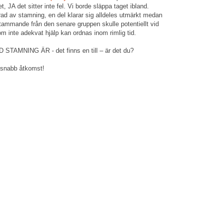
, JA det sitter inte fel. Vi borde släppa taget ibland.
rad av stamning, en del klarar sig alldeles utmärkt medan
tammande från den senare gruppen skulle potentiellt vid
m inte adekvat hjälp kan ordnas inom rimlig tid.
AMNING ÄR - det finns en till – är det du?
snabb åtkomst!