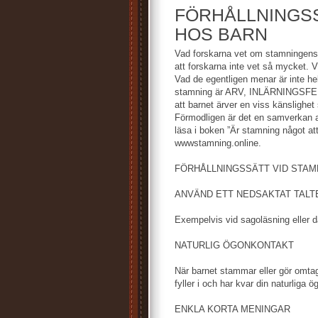
FÖRHÅLLNINGSS
HOS BARN
Vad forskarna vet om stamningens 
att forskarna inte vet så mycket. 
Vad de egentligen menar är inte helt
stamning är ARV, INLÄRNINGSFE
att barnet ärver en viss känslighe
Förmodligen är det en samverkan a
läsa i boken ”Är stamning något at
wwwstamning.online.
FÖRHÅLLNINGSSÄTT VID STAM
ANVÄND ETT NEDSAKTAT TAL
Exempelvis vid sagoläsning eller d
NATURLIG ÖGONKONTAKT
När barnet stammar eller gör omtagn
fyller i och har kvar din naturliga 
ENKLA KORTA MENINGAR