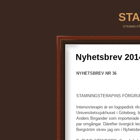
STA
STAMMA PÅ,
Nyhetsbrev 201
NYHETSBREV NR 36
STAMNINGSTERAPINS FÖRGRU
Intensivterapin är en logopedisk r
Universitetssjukhuset i Göteborg, 
Anders Birgander som importerade 
par omgångar. Därefter övergick l
Bergström skrev jag om i Nyhetsbr