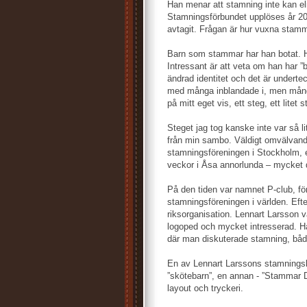
Han menar att stamning inte kan e
Stamningsförbundet upplöses år 20
avtagit. Frågan är hur vuxna stam
Barn som stammar har han botat. H
Intressant är att veta om han har ”
ändrad identitet och det är underte
med många inblandade i, men många 
på mitt eget vis, ett steg, ett litet 
Steget jag tog kanske inte var så li
från min sambo. Väldigt omvälvande
stamningsföreningen i Stockholm, e
veckor i Åsa annorlunda – mycket d
På den tiden var namnet P-club, fö
stamningsföreningen i världen. Eft
riksorganisation. Lennart Larsson
logoped och mycket intresserad. H
där man diskuterade stamning, båd
En av Lennart Larssons stamningsb
”skötebarn”, en annan - ”Stammar 
layout och tryckeri.