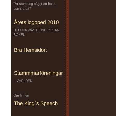
"Är stamning något att haka
upp sig på?"
Årets logoped 2010
HELENA WÄSTLUND ROSAR
BOKEN
Bra Hemsidor:
Stammmarföreningar
I VÄRLDEN
Om filmen
The King´s Speech